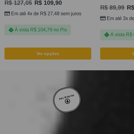
R$
127,05
R$
109,90
R$
89,99
R
Em até 4x de
R$
27,48
sem juros
Em até 3x d
À vista
R$
104,79
no Pix
À vista
R$
Ver opções
VOLTAR AO TOPO