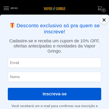
MENU
0
×
ENTREGA NO MESMO DIA EM SÃO PAULO (SEG A SEX): PEDIDOS
Desconto exclusivo só pra quem se
APROVADOS ATÉ 15:30 VIA MOTOBOY
inscreve!
Início
»
Loja
»
e-Liquídos
»
Nic Salt
»
Salt Frutados
»
Líquido Migo Salt – Moranglow – Migo
Cadastre-se e receba um cupom de 10% OFF,
ofertas antecipadas e novidades da Vapor
Gringo.
Inscreva-se
Você receberá um e-mail para confirmar sua inscrição e