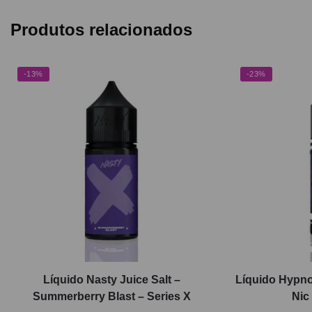
Produtos relacionados
-13%
-23%
Líquido Nasty Juice Salt –
Líquido Hypno
Summerberry Blast – Series X
Nic