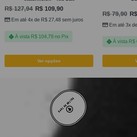
R$
127,94
R$
109,90
R$
79,90
R
Em até 4x de
R$
27,48
sem juros
Em até 3x d
À vista
R$
104,79
no Pix
À vista
R$
Ver opções
VOLTAR AO TOPO