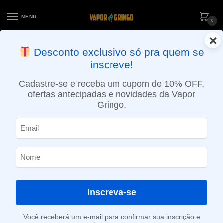
MENU
0
×
ENTREGA NO MESMO DIA EM SÃO PAULO (SEG A SEX): PEDIDOS
Desconto exclusivo só pra quem se
APROVADOS ATÉ 15:30 VIA MOTOBOY
inscreve!
Início
»
Loja
»
e-Liquídos
»
Nic Salt
»
Salt Frutados
»
Líquido Medusa Salt – Hawaiian Haze
Cadastre-se e receba um cupom de 10% OFF,
ofertas antecipadas e novidades da Vapor
Gringo.
Inscreva-se
Você receberá um e-mail para confirmar sua inscrição e