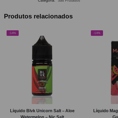
Categoria:
Salt Frutados
Produtos relacionados
-14%
-14%
Líquido Blvk Unicorn Salt – Aloe
Líquido Mag
Watermelon – Nic Salt
Gu