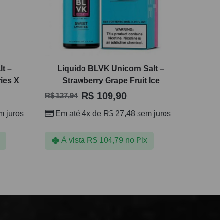
lt –
Líquido BLVK Unicorn Salt –
ies X
Strawberry Grape Fruit Ice
R$
109,90
R$
127,94
 juros
Em até 4x de
R$
27,48
sem juros
À vista
R$
104,79
no Pix