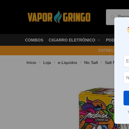
Pesquis
COMBOS
CIGARRO ELETRÔNICO
PODS
ENTREGA NO ME
Início
Loja
e-Liquídos
Nic Salt
Salt Frutado
»
»
»
»