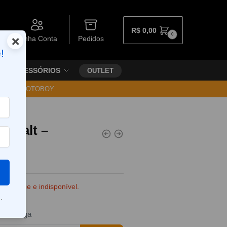
R$
0,00
0
×
Minha Conta
Pedidos
!
ACESSÓRIOS
OUTLET
30 VIA MOTOBOY
a Salt –
e estoque e indisponível.
.
da entrega