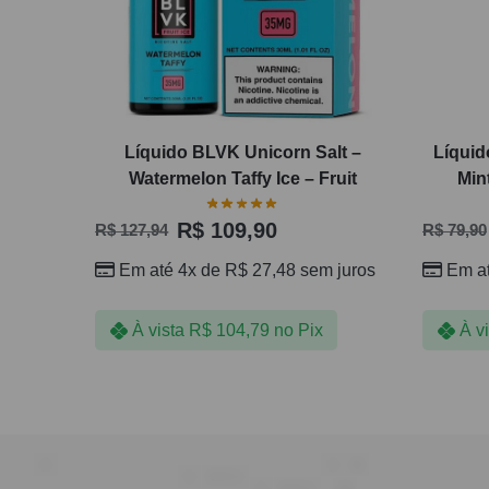
Líquido BLVK Unicorn Salt –
Líquid
Watermelon Taffy Ice – Fruit
Min
R$
109,90
R$
127,94
R$
79,90
Em até 4x de
R$
27,48
sem juros
Em a
À vista
R$
104,79
no Pix
À v