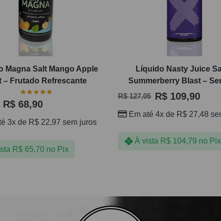
o Magna Salt Mango Apple
Líquido Nasty Juice Sa
t – Frutado Refrescante
Summerberry Blast – Ser
R$
109,90
R$
127,05
R$
68,90
Em até 4x de
R$
27,48
sem
té 3x de
R$
22,97
sem juros
À vista
R$
104,79
no Pix
ista
R$
65,70
no Pix