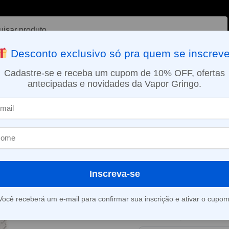
ar
Desconto exclusivo só pra quem se inscreve
VAPORIZADOR DE ERVAS
E-LIQUÍDOS
NICOTINA ORAL
Cadastre-se e receba um cupom de 10% OFF, ofertas
antecipadas e novidades da Vapor Gringo.
SMO DIA EM SÃO PAULO (SEG A SEX): PEDIDOS APROVADOS ATÉ 15:
s
Líquido Medusa Salt – Crystal Kandi
»
Líquido Medus
Crystal Kandi
Inscreva-se
Este produto está fora d
Você receberá um e-mail para confirmar sua inscrição e ativar o cupom
Consultar prazo e valor 