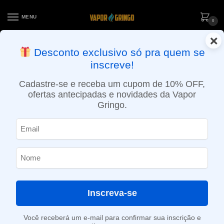
MENU
0
×
ENTREGA NO MESMO DIA EM SÃO PAULO (SEG A SEX): PEDIDOS
Desconto exclusivo só pra quem se
APROVADOS ATÉ 15:30 VIA MOTOBOY
inscreve!
Início
»
Loja
»
e-Liquídos
»
Nic Salt
»
Salt Frutados
»
Líquido Magna e-Liquid Salt – Mango Ice – Edição Limitada
Cadastre-se e receba um cupom de 10% OFF,
ofertas antecipadas e novidades da Vapor
Gringo.
Inscreva-se
Você receberá um e-mail para confirmar sua inscrição e