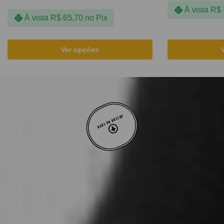
À vista
R$
À vista
R$
65,70
no Pix
Ver opções
VOLTAR AO TOPO