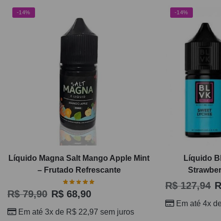
-14%
-14%
Líquido Magna Salt Mango Apple Mint
Líquido B
– Frutado Refrescante
Strawber
R$
127,94
R
R$
79,90
R$
68,90
Em até 4x d
Em até 3x de
R$
22,97
sem juros