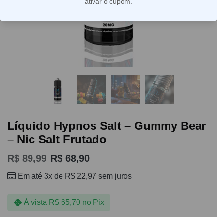
ativar o cupom.
Líquido Hypnos Salt – Gummy Bear
– Nic Salt Frutado
R$
89,99
R$
68,90
Em até 3x de
R$
22,97
sem juros
À vista
R$
65,70
no Pix