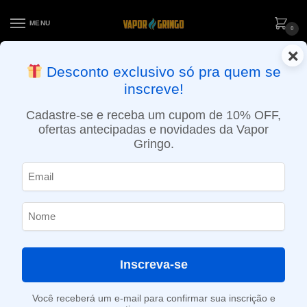
MENU
0
×
ENTREGA NO MESMO DIA EM SÃO PAULO (SEG A SEX): PEDIDOS
Desconto exclusivo só pra quem se
APROVADOS ATÉ 15:30 VIA MOTOBOY
inscreve!
Início
»
Loja
»
e-Liquídos
»
Nic Salt
»
Salt Frutados
»
Líquido Hypnos Salt – Gummy Bear – Nic Salt Frutado
Cadastre-se e receba um cupom de 10% OFF,
ofertas antecipadas e novidades da Vapor
Gringo.
Inscreva-se
Você receberá um e-mail para confirmar sua inscrição e