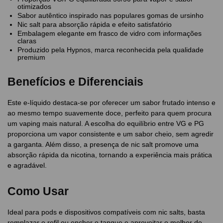
otimizados
Sabor autêntico inspirado nas populares gomas de ursinho
Nic salt para absorção rápida e efeito satisfatório
Embalagem elegante em frasco de vidro com informações
claras
Produzido pela Hypnos, marca reconhecida pela qualidade
premium
Benefícios e Diferenciais
Este e-líquido destaca-se por oferecer um sabor frutado intenso e
ao mesmo tempo suavemente doce, perfeito para quem procura
um vaping mais natural. A escolha do equilíbrio entre VG e PG
proporciona um vapor consistente e um sabor cheio, sem agredir
a garganta. Além disso, a presença de nic salt promove uma
absorção rápida da nicotina, tornando a experiência mais prática
e agradável.
Como Usar
Ideal para pods e dispositivos compatíveis com nic salts, basta
remplazar o refil ou encher o tanque e aproveitar o melhor do