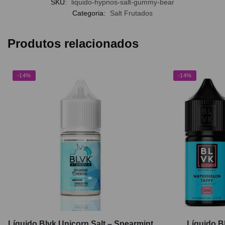
SKU:
liquido-hypnos-salt-gummy-bear
Categoria:
Salt Frutados
Produtos relacionados
-14%
-14%
Líquido Blvk Unicorn Salt – Spearmint
Líquido B