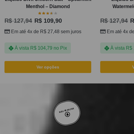
Menthol – Diamond
Watermelo
R$
127,94
R$
109,90
R$
127,94
R
Em até 4x de
R$
27,48
sem juros
Em até 4x d
À vista
R$
104,79
no Pix
À vista
R$
Ver opções
VOLTAR AO TOPO