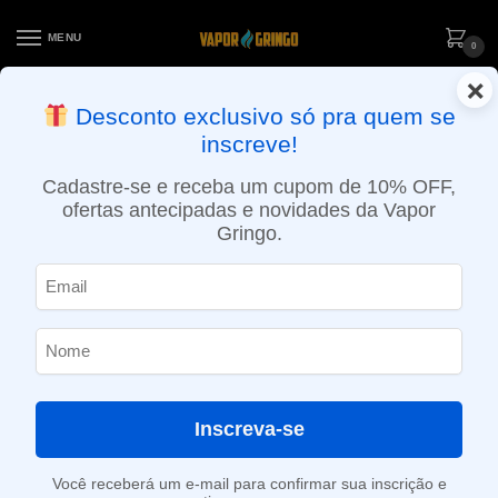
MENU
0
×
ENTREGA NO MESMO DIA EM SÃO PAULO (SEG A SEX): PEDIDOS
Desconto exclusivo só pra quem se
APROVADOS ATÉ 15:30 VIA MOTOBOY
inscreve!
Início
»
Loja
»
e-Liquídos
»
Nic Salt
»
Salt Doces e sobremesas
»
Líquido Zomo Nasty Salt – Passion Fruit Picolé – Salt Doces
Cadastre-se e receba um cupom de 10% OFF,
ofertas antecipadas e novidades da Vapor
Gringo.
Inscreva-se
Você receberá um e-mail para confirmar sua inscrição e