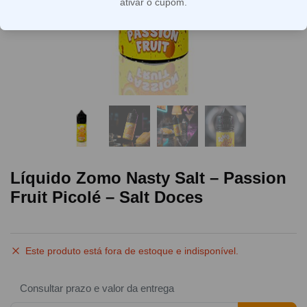
ativar o cupom.
Líquido Zomo Nasty Salt – Passion
Fruit Picolé – Salt Doces
Este produto está fora de estoque e indisponível.
Consultar prazo e valor da entrega