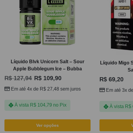
Líquido Blvk Unicorn Salt – Sour
Líquido Migo 
Apple Bubblegum Ice – Bubba
Sa
R$
127,94
R$
109,90
R$
69,20
Em até 4x de
R$
27,48
sem juros
Em até 3x d
À vista
R$
104,79
no Pix
À vista
R$
Ver opções