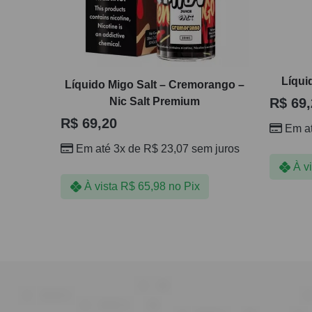
Líqui
Líquido Migo Salt – Cremorango –
Nic Salt Premium
R$
69,
R$
69,20
Em a
Em até 3x de
R$
23,07
sem juros
À v
À vista
R$
65,98
no Pix