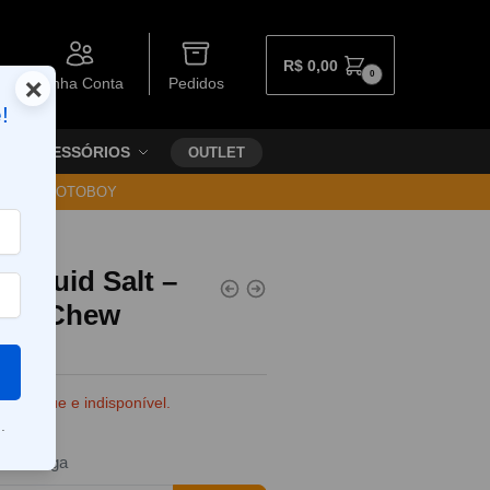
R$
0,00
0
×
Minha Conta
Pedidos
!
ACESSÓRIOS
OUTLET
30 VIA MOTOBOY
-liquid Salt –
lon Chew
e estoque e indisponível.
.
da entrega