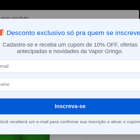
ar
Desconto exclusivo só pra quem se inscreve
VAPORIZADOR DE ERVAS
E-LIQUÍDOS
NICOTINA ORAL
Cadastre-se e receba um cupom de 10% OFF, ofertas
antecipadas e novidades da Vapor Gringo.
SMO DIA EM SÃO PAULO (SEG A SEX): PEDIDOS APROVADOS ATÉ 15:
e sobremesas
Liquido Twist e-liquid Salt – Honeydew Melon Chew
»
Liquido Twist e
Honeydew Me
Inscreva-se
Este produto está fora d
Você receberá um e-mail para confirmar sua inscrição e ativar o cupom
Consultar prazo e valor 