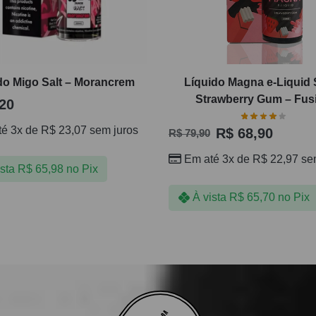
do Migo Salt – Morancrem
Líquido Magna e-Liquid S
Strawberry Gum – Fus
20
té 3x de
R$
23,07
sem juros
R$
68,90
R$
79,90
Em até 3x de
R$
22,97
sem
ista
R$
65,98
no Pix
À vista
R$
65,70
no Pix