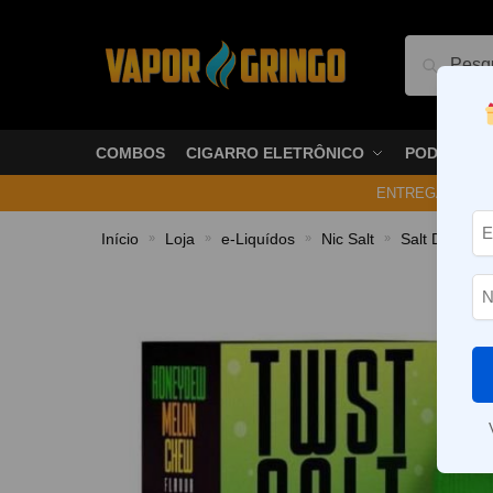
Pesquis
COMBOS
CIGARRO ELETRÔNICO
PODS
ENTREGA NO ME
Início
Loja
e-Liquídos
Nic Salt
Salt Doces 
»
»
»
»