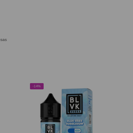
esas
-14%