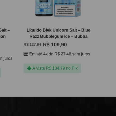
alt –
Líquido Blvk Unicorn Salt – Blue
ion
Razz Bubblegum Ice – Bubba
R$
109,90
R$
127,94
Em até 4x de
R$
27,48
sem juros
 juros
À vista
R$
104,79
no Pix