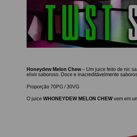
Honeydew Melon Chew​
–
Um juice feito de nic sa
elixir
saboroso. Doce e inacreditávelmente saboro
Proporção 70PG / 30VG
O juice
WHONEYDEW MELON CHEW
vem em uma