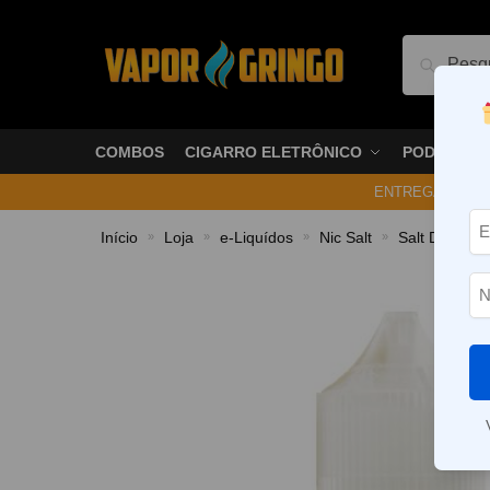
Pesquis
COMBOS
CIGARRO ELETRÔNICO
PODS
ENTREGA NO ME
Início
Loja
e-Liquídos
Nic Salt
Salt Doces 
»
»
»
»