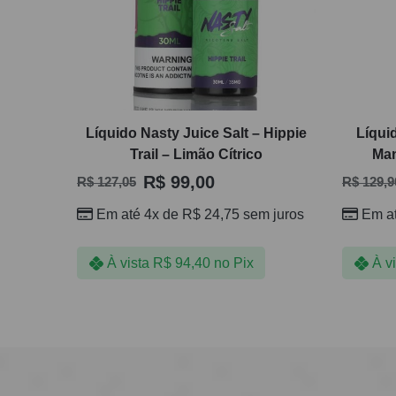
Líquido Nasty Juice Salt – Hippie
Líqui
Trail – Limão Cítrico
Man
R$
99,00
R$
127,05
R$
129,9
Em até 4x de
R$
24,75
sem juros
Em a
À vista
R$
94,40
no Pix
À v