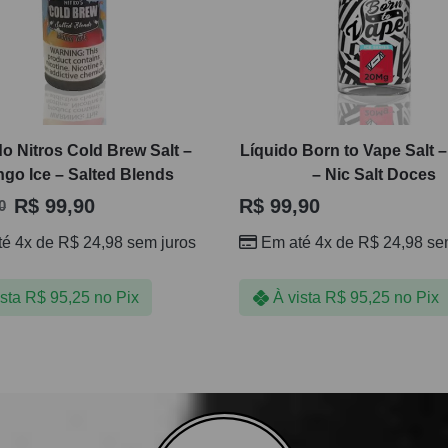
do Nitros Cold Brew Salt –
Líquido Born to Vape Salt –
go Ice – Salted Blends
– Nic Salt Doces
R$
99,90
R$
99,90
0
té 4x de
R$
24,98
sem juros
Em até 4x de
R$
24,98
sem
ista
R$
95,25
no Pix
À vista
R$
95,25
no Pix