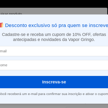
ar
Desconto exclusivo só pra quem se inscreve
VAPORIZADOR DE ERVAS
E-LIQUÍDOS
NICOTINA ORAL
Cadastre-se e receba um cupom de 10% OFF, ofertas
antecipadas e novidades da Vapor Gringo.
SMO DIA EM SÃO PAULO (SEG A SEX): PEDIDOS APROVADOS ATÉ 15:
e sobremesas
Líquido PB & Jam Monster Salt – Banana
»
Líquido PB &
Salt – Banana
Inscreva-se
Este produto está fora d
Você receberá um e-mail para confirmar sua inscrição e ativar o cupom
Consultar prazo e valor 