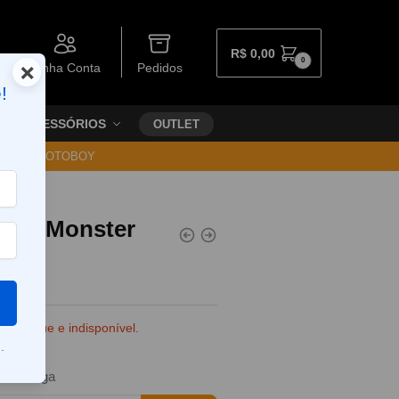
R$
0,00
0
×
Minha Conta
Pedidos
!
ACESSÓRIOS
OUTLET
30 VIA MOTOBOY
 Jam Monster
e estoque e indisponível.
.
da entrega