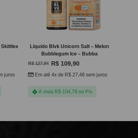
 Skittles
Líquido Blvk Unicorn Salt – Melon
Bubblegum Ice – Bubba
R$
109,90
R$
127,94
 juros
Em até 4x de
R$
27,48
sem juros
À vista
R$
104,79
no Pix