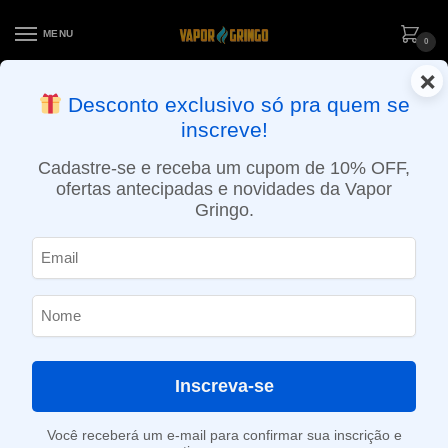
MENU
0
×
ENTREGA NO MESMO DIA EM SÃO PAULO (SEG A SEX): PEDIDOS
Desconto exclusivo só pra quem se
APROVADOS ATÉ 15:30 VIA MOTOBOY
inscreve!
Início
»
Loja
»
e-Liquídos
»
Nic Salt
»
Salt Doces e sobremesas
»
Líquido Nikbar Salt – Strawberry Cream
Cadastre-se e receba um cupom de 10% OFF,
ofertas antecipadas e novidades da Vapor
Gringo.
Inscreva-se
Você receberá um e-mail para confirmar sua inscrição e