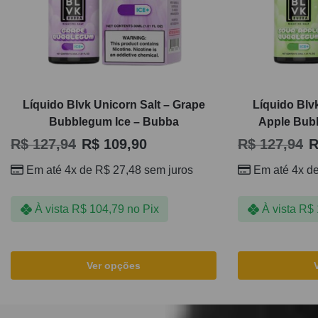
Líquido Blvk Unicorn Salt – Grape
Líquido Blv
Bubblegum Ice – Bubba
Apple Bub
R$
127,94
R$
109,90
R$
127,94
R
Em até 4x de
R$
27,48
sem juros
Em até 4x d
À vista
R$
104,79
no Pix
À vista
R$
Ver opções