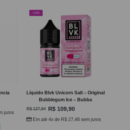
-14%
ancia
Líquido Blvk Unicorn Salt – Original
Bubblegum Ice – Bubba
R$
109,90
R$
127,94
 juros
Em até 4x de
R$
27,48
sem juros