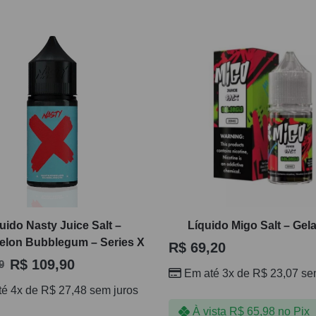
uido Nasty Juice Salt –
Líquido Migo Salt – Gel
elon Bubblegum – Series X
R$
69,20
R$
109,90
9
Em até 3x de
R$
23,07
sem
té 4x de
R$
27,48
sem juros
À vista
R$
65,98
no Pix