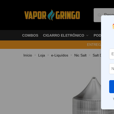
Pesquis
COMBOS
CIGARRO ELETRÔNICO
PODS
ENTREGA NO ME
Início
Loja
e-Liquídos
Nic Salt
Salt Doces 
»
»
»
»