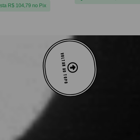
ista
R$
104,79
no Pix
VOLTAR AO TOPO