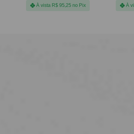
À vista
R$
95,25
no Pix
À v