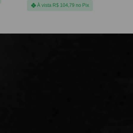
À vista
R$
104,79
no Pix