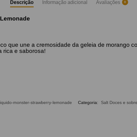
Descrição
Informação adicional
Avaliações
0
y Lemonade
ico que une a cremosidade da geleia de morango co
 rica e saborosa!
liquido-monster-strawberry-lemonade
Categoria:
Salt Doces e sob