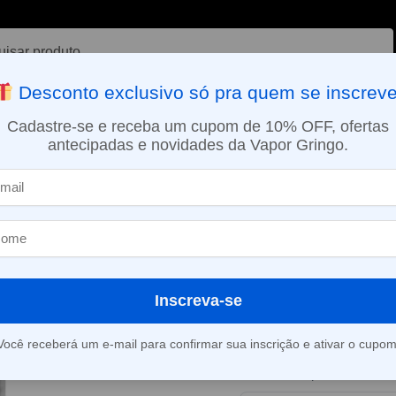
ar
Desconto exclusivo só pra quem se inscreve
VAPORIZADOR DE ERVAS
E-LIQUÍDOS
NICOTINA ORAL
Cadastre-se e receba um cupom de 10% OFF, ofertas
antecipadas e novidades da Vapor Gringo.
SMO DIA EM SÃO PAULO (SEG A SEX): PEDIDOS APROVADOS ATÉ 15:
e sobremesas
Líquido Jam Monster Salt – Strawberry Lemonade
»
Líquido Jam M
Strawberry L
Inscreva-se
Este produto está fora d
Você receberá um e-mail para confirmar sua inscrição e ativar o cupom
Consultar prazo e valor 