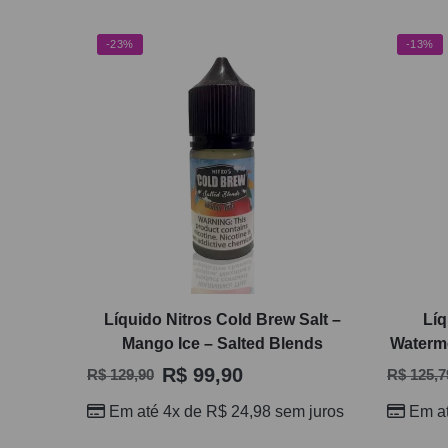
-23%
-13%
Líquido Nitros Cold Brew Salt –
Líq
Mango Ice – Salted Blends
Waterm
R$
99,90
R$
129,90
R$
125,7
Em até 4x de
R$
24,98
sem juros
Em a