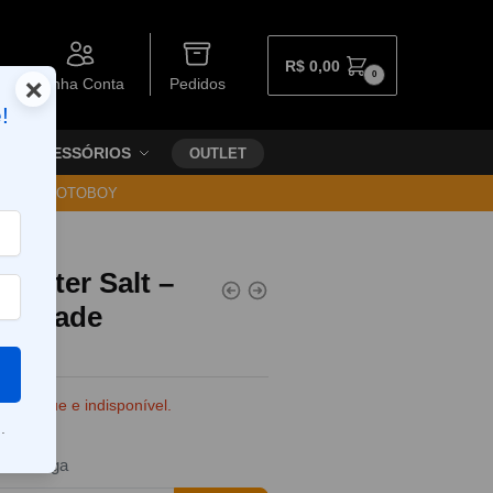
R$
0,00
0
×
Minha Conta
Pedidos
!
ACESSÓRIOS
OUTLET
30 VIA MOTOBOY
onster Salt –
emonade
e estoque e indisponível.
.
da entrega