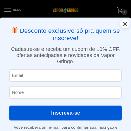
MENU
0
×
ENTREGA NO MESMO DIA EM SÃO PAULO (SEG A SEX): PEDIDOS
Desconto exclusivo só pra quem se
APROVADOS ATÉ 15:30 VIA MOTOBOY
inscreve!
Início
»
Loja
»
e-Liquídos
»
Nic Salt
»
Salt Doces e sobremesas
»
Líquido Barista Brew Co. Salt – Raspberry Cream Cheese Danish
Cadastre-se e receba um cupom de 10% OFF,
ofertas antecipadas e novidades da Vapor
Gringo.
Inscreva-se
Você receberá um e-mail para confirmar sua inscrição e