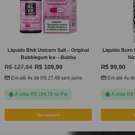
Líquido Blvk Unicorn Salt – Original
Líquido Born t
Bubblegum Ice – Bubba
Ni
R$
127,94
R$
109,90
R$
99,90
Em até 4x de
R$
27,48
sem juros
Em até 4x d
À vista
R$
104,79
no Pix
À vista
R$
Ver opções