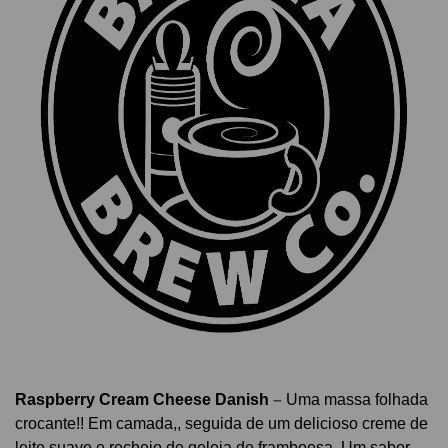
Raspberry Cream Cheese Danish
–
U
ma massa folhada
crocante!! Em camada,, seguida de um delicioso creme de
leite suave e recheio de geleia de framboesa. Um sabor