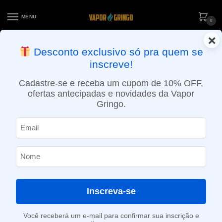
MENU
0
×
ENTREGA NO MESMO DIA EM SÃO PAULO (SEG A SEX): PEDIDOS
Desconto exclusivo só pra quem se
APROVADOS ATÉ 15:30 VIA MOTOBOY
inscreve!
Início
»
Loja
»
e-Liquídos
»
Nic Salt
»
Salt Doces e sobremesas
»
Líquido Pop Clouds Salt – Cotton Fluff
Cadastre-se e receba um cupom de 10% OFF,
ofertas antecipadas e novidades da Vapor
Gringo.
Inscreva-se
Você receberá um e-mail para confirmar sua inscrição e