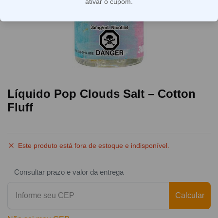
ativar o cupom.
Líquido Pop Clouds Salt – Cotton
Fluff
Este produto está fora de estoque e indisponível.
Consultar prazo e valor da entrega
Calcular