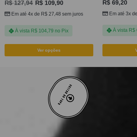
R$
69,20
R$
127,94
R$
109,90
Em até 3x d
Em até 4x de
R$
27,48
sem juros
À vista
R$
À vista
R$
104,79
no Pix
Ver opções
VOLTAR AO TOPO