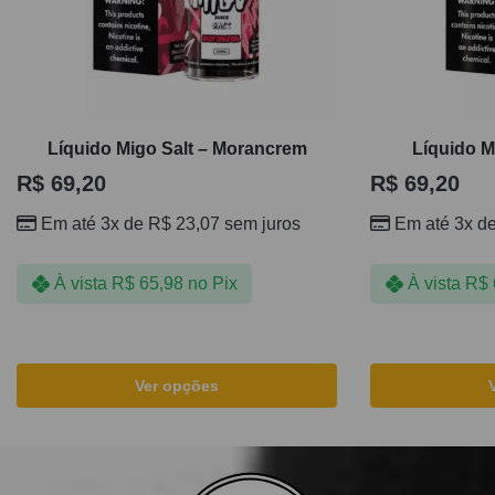
Líquido Migo Salt – Morancrem
Líquido M
R$
69,20
R$
69,20
Em até 3x de
R$
23,07
sem juros
Em até 3x d
À vista
R$
65,98
no Pix
À vista
R$
Ver opções