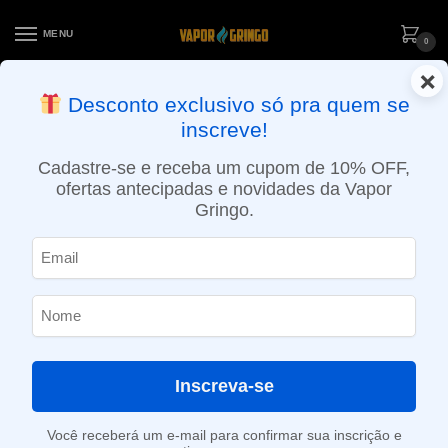
MENU
0
×
ENTREGA NO MESMO DIA EM SÃO PAULO (SEG A SEX): PEDIDOS
Desconto exclusivo só pra quem se
APROVADOS ATÉ 15:30 VIA MOTOBOY
inscreve!
Início
»
Loja
»
e-Liquídos
»
Nic Salt
»
Salt Doces e sobremesas
»
Líquido Firefly Salt – Bubblegum
Cadastre-se e receba um cupom de 10% OFF,
ofertas antecipadas e novidades da Vapor
Gringo.
Inscreva-se
Você receberá um e-mail para confirmar sua inscrição e