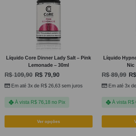
Líquido Core Dinner Lady Salt – Pink
Líquido Hypno
Lemonade – 30ml
Nic
R$
109,90
R$
79,90
R$
89,99
R
Em até 3x de
R$
26,63
sem juros
Em até 3x d
À vista
R$
76,18
no Pix
À vista
R$
Ver opções