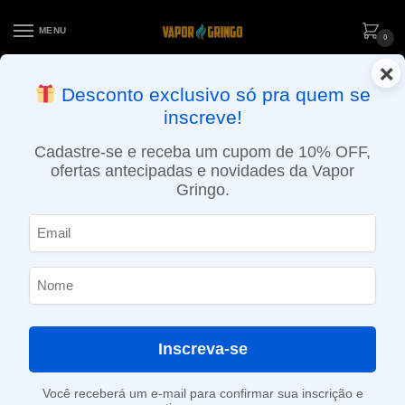
MENU
0
×
ENTREGA NO MESMO DIA EM SÃO PAULO (SEG A SEX): PEDIDOS
Desconto exclusivo só pra quem se
APROVADOS ATÉ 15:30 VIA MOTOBOY
inscreve!
Início
»
Loja
»
e-Liquídos
»
Nic Salt
»
Salt Bebidas
»
Líquido Jam Monster Salt – Watermelon Lemonade
Cadastre-se e receba um cupom de 10% OFF,
ofertas antecipadas e novidades da Vapor
Gringo.
Inscreva-se
Você receberá um e-mail para confirmar sua inscrição e