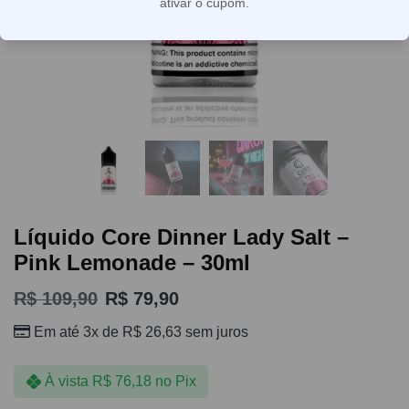
ativar o cupom.
Líquido Core Dinner Lady Salt –
Pink Lemonade – 30ml
R$
109,90
R$
79,90
Em até 3x de
R$
26,63
sem juros
À vista
R$
76,18
no Pix