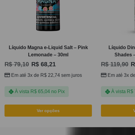
Líquido Magna e-Liquid Salt – Pink
Líquido Din
Lemonade – 30ml
Shades –
R$
79,10
R$
68,21
R$
119,90
R
Em até 3x de
R$
22,74
sem juros
Em até 3x d
À vista
R$
65,04
no Pix
À vista
R$
Ver opções