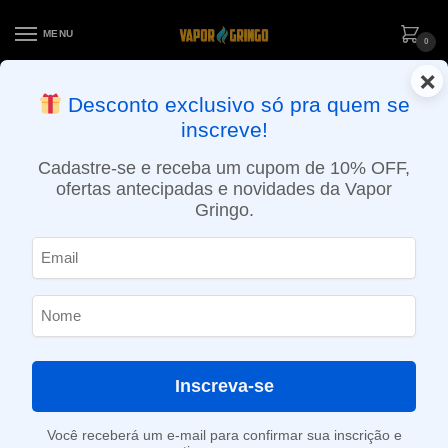
MENU
0
×
ENTREGA NO MESMO DIA EM SÃO PAULO (SEG A SEX): PEDIDOS
Desconto exclusivo só pra quem se
APROVADOS ATÉ 15:30 VIA MOTOBOY
inscreve!
Início
»
Loja
»
e-Liquídos
»
Nic Salt
»
Salt Bebidas
»
Líquido Core Dinner Lady Salt – Pink Lemonade – 30ml
Cadastre-se e receba um cupom de 10% OFF,
ofertas antecipadas e novidades da Vapor
Gringo.
Inscreva-se
Você receberá um e-mail para confirmar sua inscrição e