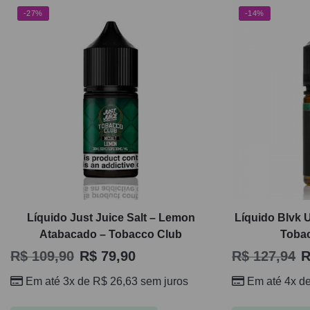
-27%
-14%
Líquido Just Juice Salt – Lemon
Líquido Blvk U
Atabacado – Tobacco Club
Toba
R$
109,90
R$
79,90
R$
127,94
R
Em até 3x de
R$
26,63
sem juros
Em até 4x d