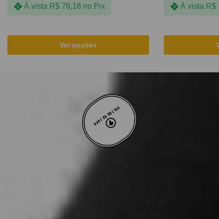
À vista
R$
76,18
no Pix
À vista
R$
Ver opções
VOLTAR AO TOPO