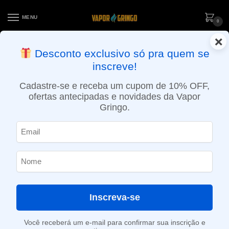
MENU
0
×
ENTREGA NO MESMO DIA EM SÃO PAULO (SEG A SEX): PEDIDOS
Desconto exclusivo só pra quem se
APROVADOS ATÉ 15:30 VIA MOTOBOY
inscreve!
Início
»
Loja
»
e-Liquídos
»
Nic Salt
»
Salt Atabacados
»
Líquido Nikbar Salt – Tobacco
Cadastre-se e receba um cupom de 10% OFF,
ofertas antecipadas e novidades da Vapor
Gringo.
Inscreva-se
Você receberá um e-mail para confirmar sua inscrição e