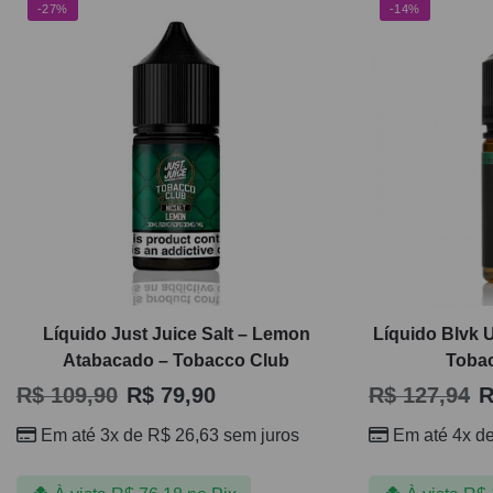
-27%
-14%
Líquido Just Juice Salt – Lemon
Líquido Blvk U
Atabacado – Tobacco Club
Toba
R$
109,90
R$
79,90
R$
127,94
R
Em até 3x de
R$
26,63
sem juros
Em até 4x d