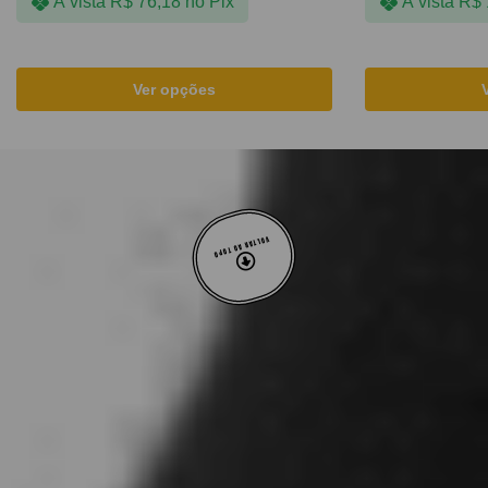
À vista
R$
76,18
no Pix
À vista
R$
Ver opções
VOLTAR AO TOPO