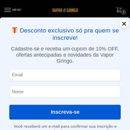
MENU
0
×
ENTREGA NO MESMO DIA EM SÃO PAULO (SEG A SEX): PEDIDOS
Desconto exclusivo só pra quem se
APROVADOS ATÉ 15:30 VIA MOTOBOY
inscreve!
Início
»
Loja
»
e-Liquídos
»
Nic Salt
»
Salt Atabacados
»
Líquido Hypnos Salt – Tobacco Blue – Hypnos
Cadastre-se e receba um cupom de 10% OFF,
ofertas antecipadas e novidades da Vapor
Gringo.
Inscreva-se
Você receberá um e-mail para confirmar sua inscrição e