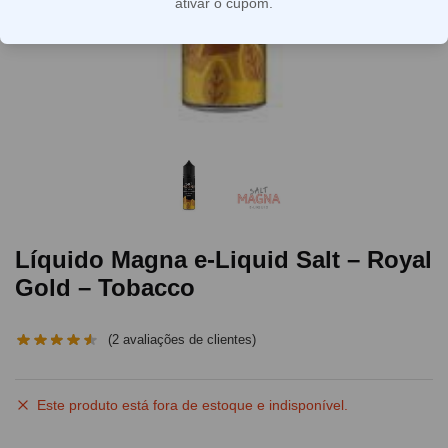
ativar o cupom.
Líquido Magna e-Liquid Salt – Royal
Gold – Tobacco
(
2
avaliações de clientes)
Este produto está fora de estoque e indisponível.