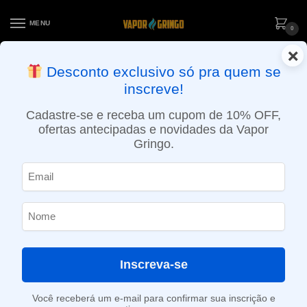
MENU
0
×
ENTREGA NO MESMO DIA EM SÃO PAULO (SEG A SEX): PEDIDOS
Desconto exclusivo só pra quem se
APROVADOS ATÉ 15:30 VIA MOTOBOY
inscreve!
Início
»
Loja
»
e-Liquídos
»
Nic Salt
»
Salt Atabacados
»
Líquido Magna e-Liquid Salt – Royal Gold – Tobacco
Cadastre-se e receba um cupom de 10% OFF,
ofertas antecipadas e novidades da Vapor
Gringo.
Inscreva-se
Você receberá um e-mail para confirmar sua inscrição e