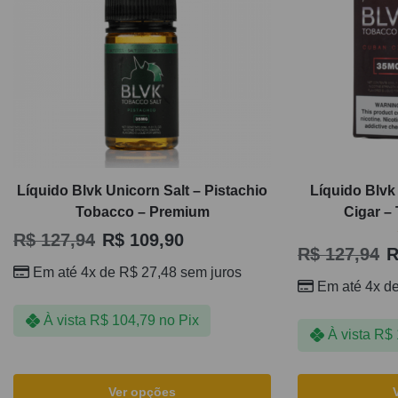
Líquido Blvk Unicorn Salt – Pistachio
Líquido Blvk
Tobacco – Premium
Cigar –
R$
127,94
R$
109,90
R$
127,94
R
Em até 4x de
R$
27,48
sem juros
Em até 4x d
À vista
R$
104,79
no Pix
À vista
R$
Ver opções