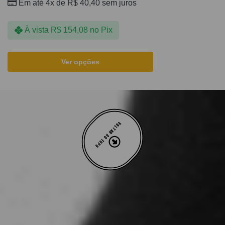
Em até 4x de
R$
40,40
sem juros
À vista
R$
154,08
no Pix
Ver opções
VOLTAR AO TOPO