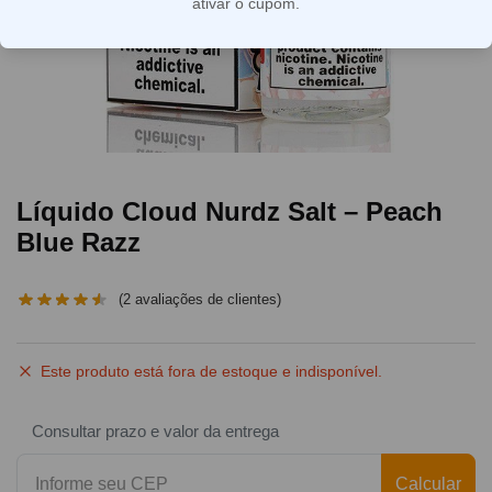
ativar o cupom.
Líquido Cloud Nurdz Salt – Peach
Blue Razz
(
2
avaliações de clientes)
Este produto está fora de estoque e indisponível.
Consultar prazo e valor da entrega
Calcular