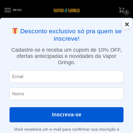
MENU
0
×
ENTREGA NO MESMO DIA EM SÃO PAULO (SEG A SEX): PEDIDOS
Desconto exclusivo só pra quem se
APROVADOS ATÉ 15:30 VIA MOTOBOY
inscreve!
Início
»
Loja
»
e-Liquídos
»
Nic Salt
»
Líquido Cloud Nurdz Salt – Peach Blue Razz
Cadastre-se e receba um cupom de 10% OFF,
ofertas antecipadas e novidades da Vapor
Gringo.
Inscreva-se
Você receberá um e-mail para confirmar sua inscrição e