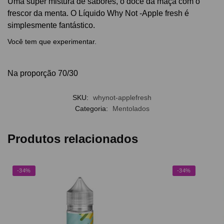
Uma super mistura de sabores, o doce da maçã com o
frescor da menta. O Líquido Why Not -Apple fresh é
simplesmente fantástico.
Você tem que experimentar.
Na proporção 70/30
SKU:
whynot-applefresh
Categoria:
Mentolados
Produtos relacionados
-34%
-34%