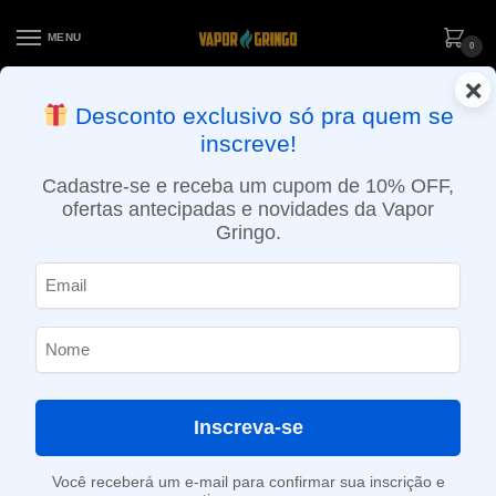
MENU
0
×
ENTREGA NO MESMO DIA EM SÃO PAULO (SEG A SEX): PEDIDOS
Desconto exclusivo só pra quem se
APROVADOS ATÉ 15:30 VIA MOTOBOY
inscreve!
Início
»
Loja
»
e-Liquídos
»
Free base
»
Mentolados
»
Líquido Why Not – Apple Fresh
Cadastre-se e receba um cupom de 10% OFF,
ofertas antecipadas e novidades da Vapor
Gringo.
Inscreva-se
Você receberá um e-mail para confirmar sua inscrição e