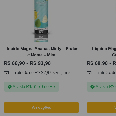
Líquido Magna Ananas Minty – Frutas
Líquido Mag
e Menta – Mint
G
R$
68,90
-
R$
93,90
R$
68,90
-
R
Em até 3x de
R$
22,97
sem juros
Em até 3x d
À vista
R$
65,70
no Pix
À vista
R$
Ver opções