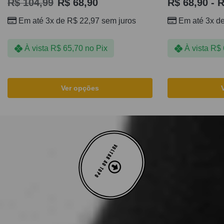
R$
104,99
R$
68,90
R$
68,90
-
R
Em até 3x de
R$
22,97
sem juros
Em até 3x d
À vista
R$
65,70
no Pix
À vista
R$
Ver opções
VOLTAR AO TOPO