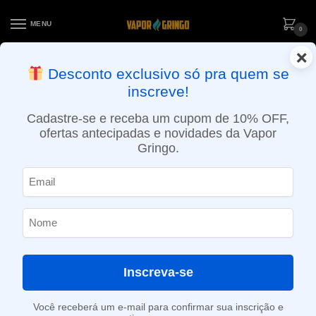
MENU
0
×
ENTREGA NO MESMO DIA EM SÃO PAULO (SEG A SEX): PEDIDOS
Desconto exclusivo só pra quem se
APROVADOS ATÉ 15:30 VIA MOTOBOY
inscreve!
Início
»
Loja
»
e-Liquídos
»
Free base
»
Mentolados
»
Líquido Mr. Freeze – Dragonfruit Strawberry Frost
Cadastre-se e receba um cupom de 10% OFF,
ofertas antecipadas e novidades da Vapor
Gringo.
Inscreva-se
Você receberá um e-mail para confirmar sua inscrição e