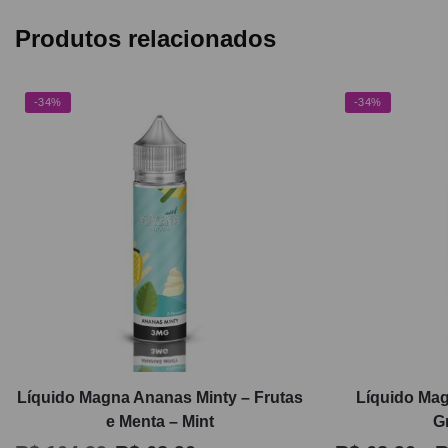
Produtos relacionados
-34%
-34%
Líquido Magna Ananas Minty – Frutas
Líquido Mag
e Menta – Mint
G