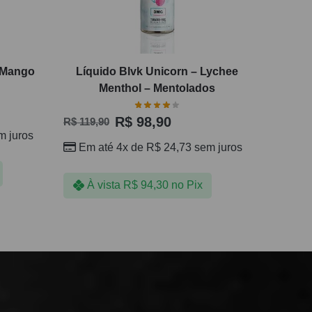
– Mango
Líquido Blvk Unicorn – Lychee
Menthol – Mentolados
R$
98,90
R$
119,90
 juros
Em até 4x de
R$
24,73
sem juros
À vista
R$
94,30
no Pix