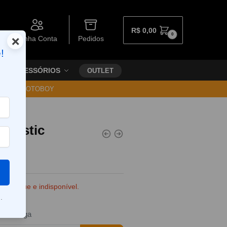
R$
0,00
0
×
Minha Conta
Pedidos
!
ACESSÓRIOS
OUTLET
30 VIA MOTOBOY
 Mystic
d)
e estoque e indisponível.
.
da entrega