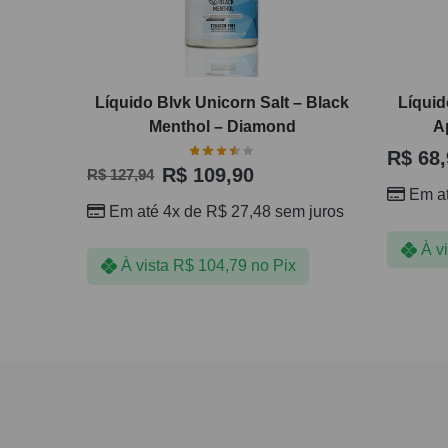
Líquido Blvk Unicorn Salt – Black
Líquid
Menthol – Diamond
A
R$
68,
R$
109,90
R$
127,94
Em a
Em até 4x de
R$
27,48
sem juros
À v
À vista
R$
104,79
no Pix