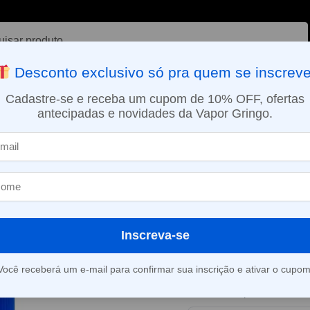
ar
Desconto exclusivo só pra quem se inscreve
VAPORIZADOR DE ERVAS
E-LIQUÍDOS
NICOTINA ORAL
Cadastre-se e receba um cupom de 10% OFF, ofertas
antecipadas e novidades da Vapor Gringo.
SMO DIA EM SÃO PAULO (SEG A SEX): PEDIDOS APROVADOS ATÉ 15:
s
Líquido Halo – Mystic (Menthol Blend)
»
Líquido Halo –
(Menthol Blen
Inscreva-se
Este produto está fora d
Você receberá um e-mail para confirmar sua inscrição e ativar o cupom
Consultar prazo e valor 