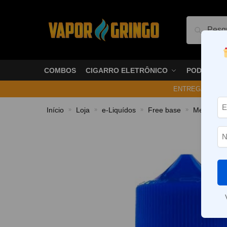
Pesquis
COMBOS
CIGARRO ELETRÔNICO
PODS
ENTREGA NO ME
Início
Loja
e-Liquídos
Free base
Mentolado
»
»
»
»