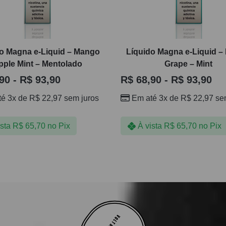
o Magna e-Liquid – Mango
Líquido Magna e-Liquid 
pple Mint – Mentolado
Grape – Mint
90
-
R$
93,90
R$
68,90
-
R$
93,90
té 3x de
R$
22,97
sem juros
Em até 3x de
R$
22,97
sem
ista
R$
65,70
no Pix
À vista
R$
65,70
no Pix