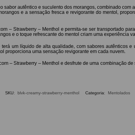
z o sabor autêntico e suculento dos morangos, combinado com 
s morangos e a sensação fresca e revigorante do mentol, prop
corn – Strawberry – Menthol e permita-se ser transportado pa
s e o toque refrescante do mentol criam uma experiência vapin
terá um líquido de alta qualidade, com sabores autênticos e
tol proporciona uma sensação revigorante em cada nuvem.
corn – Strawberry – Menthol e desfrute de uma combinação de s
SKU:
blvk-creamy-strawberry-menthol
Categoria:
Mentolados