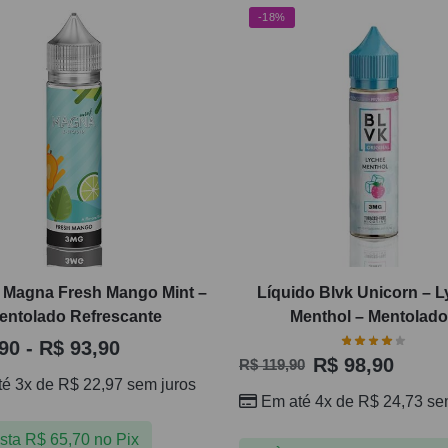
-18%
 Magna Fresh Mango Mint –
Líquido Blvk Unicorn – 
entolado Refrescante
Menthol – Mentolad
90
-
R$
93,90
R$
98,90
R$
119,90
té 3x de
R$
22,97
sem juros
Em até 4x de
R$
24,73
sem
ista
R$
65,70
no Pix