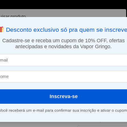
ar
Desconto exclusivo só pra quem se inscreve
VAPORIZADOR DE ERVAS
E-LIQUÍDOS
NICOTINA ORAL
Cadastre-se e receba um cupom de 10% OFF, ofertas
antecipadas e novidades da Vapor Gringo.
SMO DIA EM SÃO PAULO (SEG A SEX): PEDIDOS APROVADOS ATÉ 15:
s
Líquido Blvk Unicorn – Strawberry – Menthol
»
Líquido Blvk 
Strawberry – 
Inscreva-se
Este produto está fora d
Você receberá um e-mail para confirmar sua inscrição e ativar o cupom
Consultar prazo e valor 