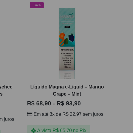
-34%
Lychee
Líquido Magna e-Liquid – Mango
os
Grape – Mint
R$
68,90
-
R$
93,90
Em até 3x de
R$
22,97
sem juros
 juros
À vista
R$
65,70
no Pix