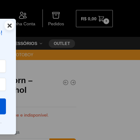
R$
0,00
0
×
Minha Conta
Pedidos
!
ACESSÓRIOS
OUTLET
30 VIA MOTOBOY
Unicorn –
Menthol
e estoque e indisponível.
.
da entrega