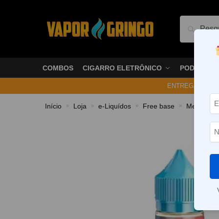
Pesquis
COMBOS
CIGARRO ELETRÔNICO
PODS
ENTREGA NO ME
Início
Loja
e-Liquídos
Free base
Mentolado
»
»
»
»