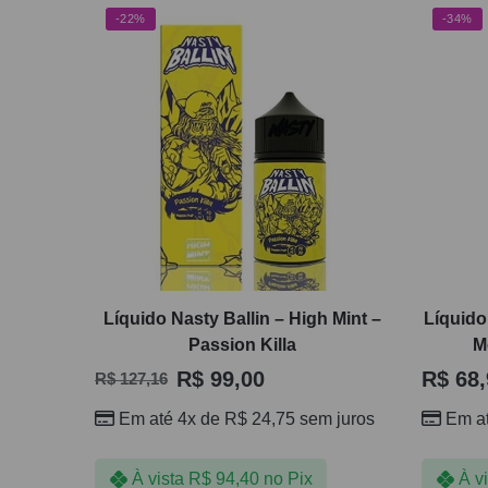
-22%
-34%
Líquido Nasty Ballin – High Mint –
Líquido
Passion Killa
M
R$
99,00
R$
68,
R$
127,16
Em até 4x de
R$
24,75
sem juros
Em a
À vista
R$
94,40
no Pix
À v