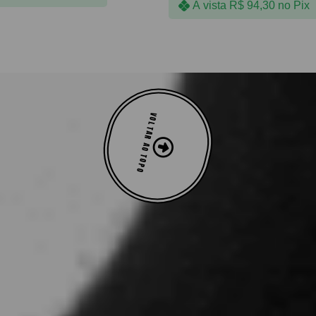
À vista
R$
94,30
no Pix
VOLTAR AO TOPO