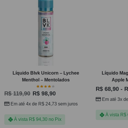
Líquido Blvk Unicorn – Lychee
Líquido Mag
Menthol – Mentolados
Apple M
R$
68,90
-
R
R$
119,90
R$
98,90
Em até 3x d
Em até 4x de
R$
24,73
sem juros
À vista
R$
À vista
R$
94,30
no Pix