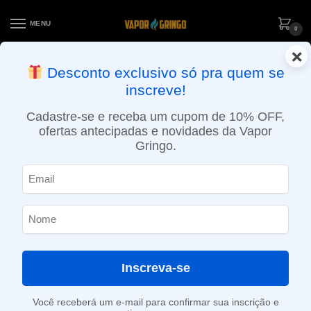
MENU
0
×
ENTREGA NO MESMO DIA EM SÃO PAULO (SEG A SEX): PEDIDOS
Desconto exclusivo só pra quem se
APROVADOS ATÉ 15:30 VIA MOTOBOY
inscreve!
Início
»
Loja
»
e-Liquídos
»
Free base
»
Mentolados
»
Líquido Blvk Unicorn – Pineapple Menthol – Mentolados
Cadastre-se e receba um cupom de 10% OFF,
ofertas antecipadas e novidades da Vapor
Gringo.
Inscreva-se
Você receberá um e-mail para confirmar sua inscrição e