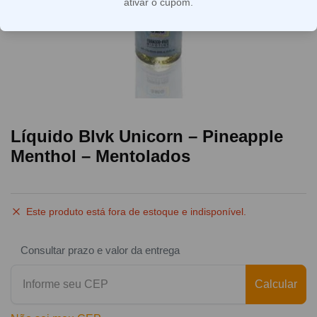
ativar o cupom.
Líquido Blvk Unicorn – Pineapple
Menthol – Mentolados
Este produto está fora de estoque e indisponível.
Consultar prazo e valor da entrega
Calcular