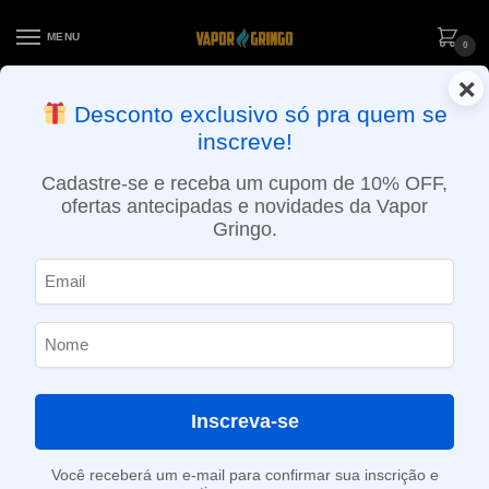
MENU
0
×
ENTREGA NO MESMO DIA EM SÃO PAULO (SEG A SEX): PEDIDOS
Desconto exclusivo só pra quem se
APROVADOS ATÉ 15:30 VIA MOTOBOY
inscreve!
Início
»
Loja
»
e-Liquídos
»
Free base
»
Ice
»
Líquido Ultra Cool – Mung Bean Ice
Cadastre-se e receba um cupom de 10% OFF,
ofertas antecipadas e novidades da Vapor
Gringo.
Inscreva-se
Você receberá um e-mail para confirmar sua inscrição e