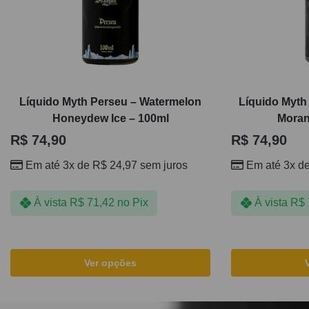
Líquido Myth Perseu – Watermelon
Líquido Myth
Honeydew Ice – 100ml
Moran
R$
74,90
R$
74,90
Em até 3x de
R$
24,97
sem juros
Em até 3x d
À vista
R$
71,42
no Pix
À vista
R$
Ver opções