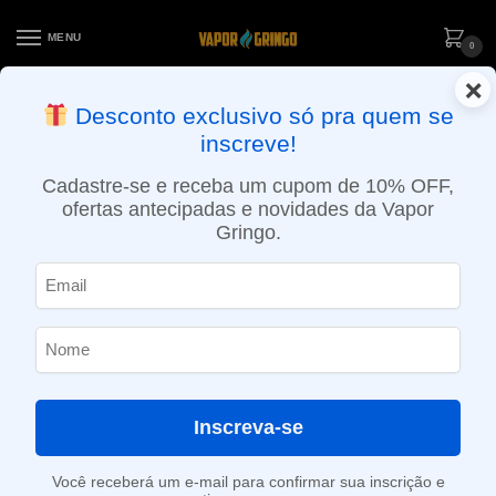
MENU
0
×
ENTREGA NO MESMO DIA EM SÃO PAULO (SEG A SEX): PEDIDOS
Desconto exclusivo só pra quem se
APROVADOS ATÉ 15:30 VIA MOTOBOY
inscreve!
Início
»
Loja
»
e-Liquídos
»
Free base
»
Ice
»
Líquido Migo – Maçuva Ice – 100ml – Freebase Ice
Cadastre-se e receba um cupom de 10% OFF,
ofertas antecipadas e novidades da Vapor
Gringo.
Inscreva-se
Você receberá um e-mail para confirmar sua inscrição e