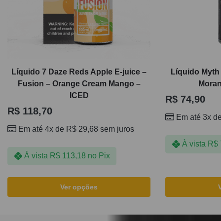
Líquido 7 Daze Reds Apple E-juice –
Líquido Myth
Fusion – Orange Cream Mango –
Moran
ICED
R$
74,90
R$
118,70
Em até 3x d
Em até 4x de
R$
29,68
sem juros
À vista
R$
À vista
R$
113,18
no Pix
Ver opções