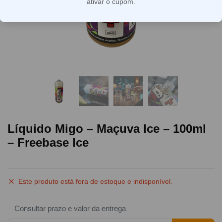
ativar o cupom.
Líquido Migo – Maçuva Ice – 100ml
– Freebase Ice
Este produto está fora de estoque e indisponível.
Consultar prazo e valor da entrega