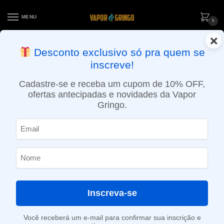
MENU
0
×
ENTREGA NO MESMO DIA EM SÃO PAULO (SEG A SEX): PEDIDOS
Desconto exclusivo só pra quem se
APROVADOS ATÉ 15:30 VIA MOTOBOY
inscreve!
Início
»
Loja
»
e-Liquídos
»
Free base
»
Ice
»
Líquido Number 1 – 3 Mango Ice
Cadastre-se e receba um cupom de 10% OFF,
ofertas antecipadas e novidades da Vapor
Gringo.
Inscreva-se
Você receberá um e-mail para confirmar sua inscrição e