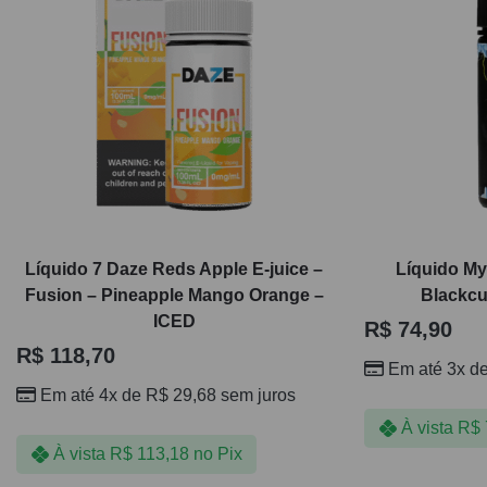
Líquido 7 Daze Reds Apple E-juice –
Líquido M
Fusion – Pineapple Mango Orange –
Blackcu
ICED
R$
74,90
R$
118,70
Em até 3x d
Em até 4x de
R$
29,68
sem juros
À vista
R$
À vista
R$
113,18
no Pix