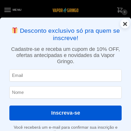
MENU
0
×
ENTREGA NO MESMO DIA EM SÃO PAULO (SEG A SEX): PEDIDOS
Desconto exclusivo só pra quem se
APROVADOS ATÉ 15:30 VIA MOTOBOY
inscreve!
Início
»
Loja
»
e-Liquídos
»
Free base
»
Ice
»
Líquido LQD ART – Guava Ice
Cadastre-se e receba um cupom de 10% OFF,
ofertas antecipadas e novidades da Vapor
Gringo.
Inscreva-se
Você receberá um e-mail para confirmar sua inscrição e