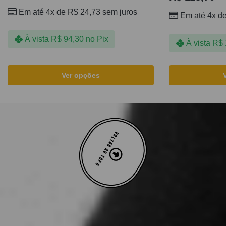
Em até 4x de
R$
24,73
sem juros
Em até 4x d
À vista
R$
94,30
no Pix
À vista
R$
Ver opções
VOLTAR AO TOPO