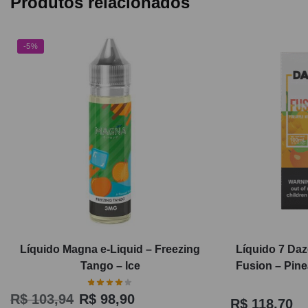
Produtos relacionados
-5%
Líquido Magna e-Liquid – Freezing
Líquido 7 Daz
Tango – Ice
Fusion – Pin
R$
103,94
R$
98,90
R$
118,70