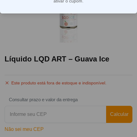
ativar o cupom.
Líquido LQD ART – Guava Ice
Este produto está fora de estoque e indisponível.
Consultar prazo e valor da entrega
Calcular
Não sei meu CEP