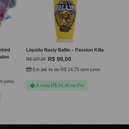
ebird
Líquido Nasty Ballin – Passion Killa
ados
R$
99,00
R$
127,16
Em até 4x de
R$
24,75
sem juros
 juros
À vista
R$
94,40
no Pix