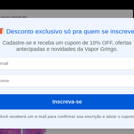
ar
Desconto exclusivo só pra quem se inscreve
VAPORIZADOR DE ERVAS
E-LIQUÍDOS
NICOTINA ORAL
Cadastre-se e receba um cupom de 10% OFF, ofertas
antecipadas e novidades da Vapor Gringo.
SMO DIA EM SÃO PAULO (SEG A SEX): PEDIDOS APROVADOS ATÉ 15:
Líquido V8 E-Juice – Hemi Cuda – All Melons
»
Líquido V8 E-
Cuda – All Me
Inscreva-se
(
2
avaliações d
Você receberá um e-mail para confirmar sua inscrição e ativar o cupom
Este produto está fora d