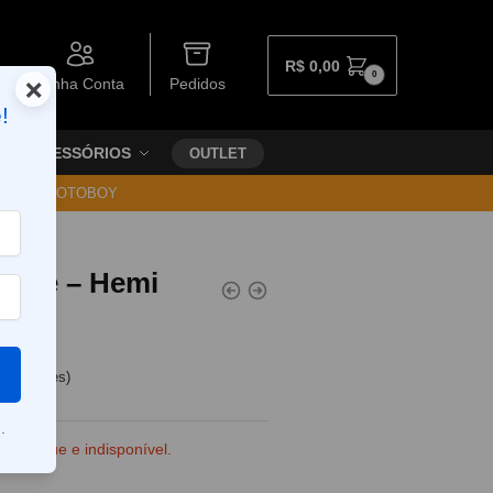
R$
0,00
0
×
Minha Conta
Pedidos
!
ACESSÓRIOS
OUTLET
30 VIA MOTOBOY
Juice – Hemi
lons
e clientes)
.
e estoque e indisponível.