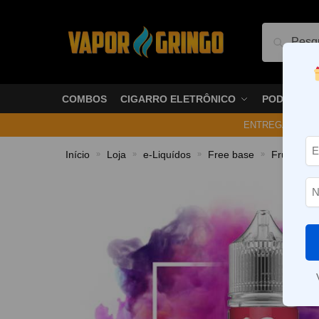
Pesquis
COMBOS
CIGARRO ELETRÔNICO
PODS
ENTREGA NO ME
Início
Loja
e-Liquídos
Free base
Frutados
»
»
»
»