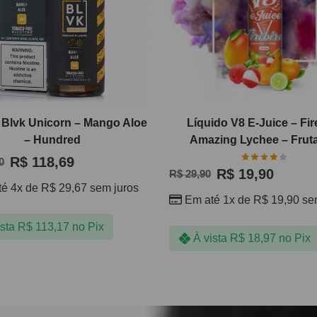
 Blvk Unicorn – Mango Aloe
Líquido V8 E-Juice – Fir
– Hundred
Amazing Lychee – Frut
R$
118,69
0
R$
19,90
R$
29,90
té 4x de
R$
29,67
sem juros
Em até 1x de
R$
19,90
sem
ista
R$
113,17
no Pix
À vista
R$
18,97
no Pix