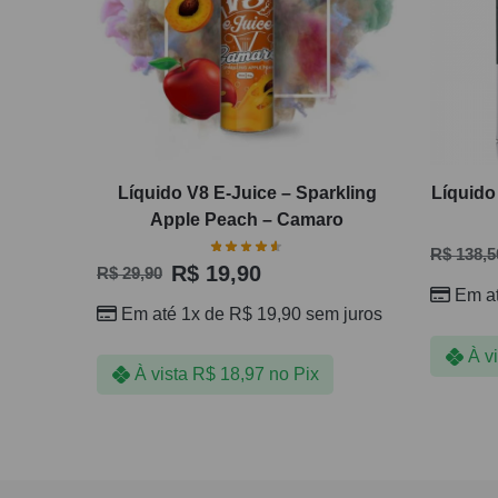
Líquido V8 E-Juice – Sparkling
Líquido
Apple Peach – Camaro
R$
138,5
R$
19,90
R$
29,90
Em a
Em até 1x de
R$
19,90
sem juros
À v
À vista
R$
18,97
no Pix