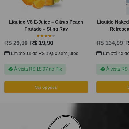
Líquido V8 E-Juice – Citrus Peach
Líquido Naked
Frutado – Sting Ray
Refresca
R$
29,90
R$
19,90
R$
134,99
R
Em até 1x de
R$
19,90
sem juros
Em até 4x d
À vista
R$
18,97
no Pix
À vista
R$
Ver opções