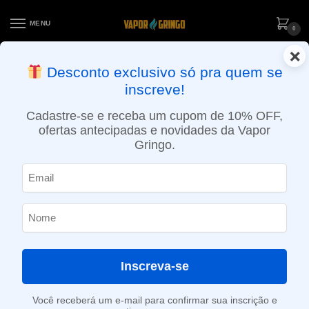
MENU
0
×
ENTREGA NO MESMO DIA EM SÃO PAULO (SEG A SEX): PEDIDOS
Desconto exclusivo só pra quem se
APROVADOS ATÉ 15:30 VIA MOTOBOY
inscreve!
Início
»
Loja
»
e-Liquídos
»
Free base
»
Frutados
»
LÍquido Trust – Red Blend – Morango
Cadastre-se e receba um cupom de 10% OFF,
ofertas antecipadas e novidades da Vapor
Gringo.
Inscreva-se
Você receberá um e-mail para confirmar sua inscrição e