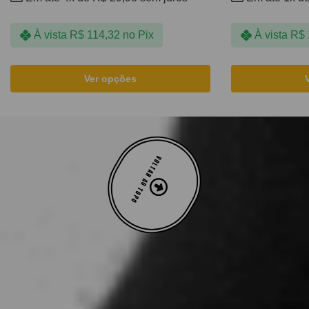
À vista
R$
114,32
no Pix
À vista
R$
Ver opções
VOLTAR AO TOPO