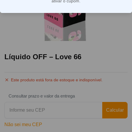
ativar o cupom.
Líquido OFF – Love 66
Este produto está fora de estoque e indisponível.
Consultar prazo e valor da entrega
Calcular
Não sei meu CEP