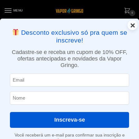
MENU
0
×
ENTREGA NO MESMO DIA EM SÃO PAULO (SEG A SEX): PEDIDOS
Desconto exclusivo só pra quem se
APROVADOS ATÉ 15:30 VIA MOTOBOY
inscreve!
Início
»
Loja
»
e-Liquídos
»
Free base
»
Frutados
»
Líquido OFF – Love 66
Cadastre-se e receba um cupom de 10% OFF,
ofertas antecipadas e novidades da Vapor
Gringo.
Inscreva-se
Você receberá um e-mail para confirmar sua inscrição e