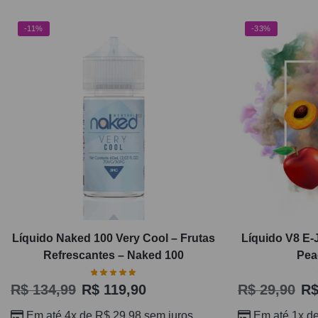
-11%
-33%
Líquido Naked 100 Very Cool – Frutas
Líquido V8 E-
Refrescantes – Naked 100
Pea
R$
134,99
R$
119,90
R$
29,90
R
Em até 4x de
R$
29,98
sem juros
Em até 1x d