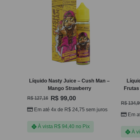
Líquido Nasty Juice – Cush Man –
Líqui
Mango Strawberry
Frutas
R$
99,00
R$
127,16
R$
134,9
Em até 4x de
R$
24,75
sem juros
Em a
À vista
R$
94,40
no Pix
À v