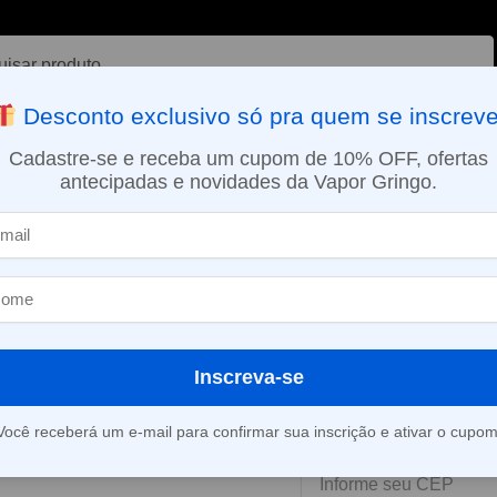
ar
Desconto exclusivo só pra quem se inscreve
VAPORIZADOR DE ERVAS
E-LIQUÍDOS
NICOTINA ORAL
Cadastre-se e receba um cupom de 10% OFF, ofertas
antecipadas e novidades da Vapor Gringo.
SMO DIA EM SÃO PAULO (SEG A SEX): PEDIDOS APROVADOS ATÉ 15:
Líquido Migo –
Este produto está fora d
Inscreva-se
Você receberá um e-mail para confirmar sua inscrição e ativar o cupom
Consultar prazo e valor 