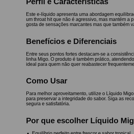
Perfil e Características
Este e-líquido apresenta uma abordagem equilibrada
um throat hit que não é agressivo, mas mantém a p
gosta de sensações marcantes mas que também va
Benefícios e Diferenciais
Entre seus pontos fortes destacam-se a consistênci
linha Migo. O produto é também prático, atendendo
ideal para quem não quer reabastecer frequenteme
Como Usar
Para melhor aproveitamento, utilize o Líquido Migo
para preservar a integridade do sabor. Siga as r
segura e satisfatória.
Por que escolher Líquido Mig
Equilíbrio perfeito entre frescor e sabor tropical.