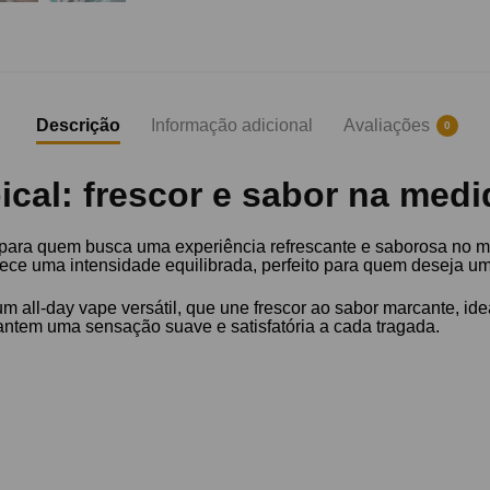
Descrição
Informação adicional
Avaliações
0
cal: frescor e sabor na medi
l para quem busca uma experiência refrescante e saborosa no
erece uma intensidade equilibrada, perfeito para quem deseja um
m all-day vape versátil, que une frescor ao sabor marcante, i
antem uma sensação suave e satisfatória a cada tragada.