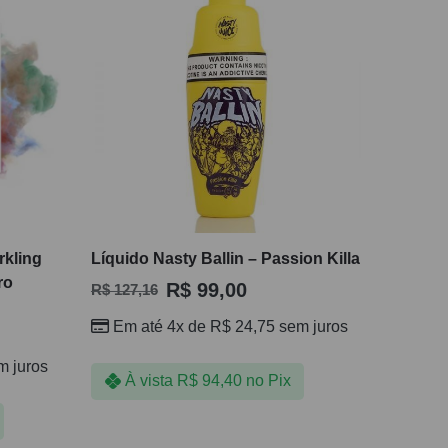
rkling
Líquido Nasty Ballin – Passion Killa
ro
R$
99,00
R$
127,16
Em até 4x de
R$
24,75
sem juros
 juros
À vista
R$
94,40
no Pix