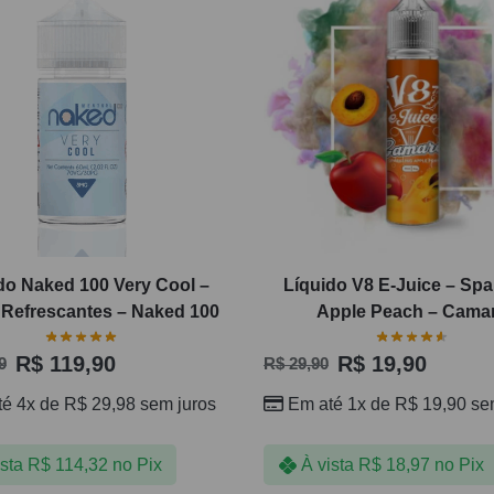
do Naked 100 Very Cool –
Líquido V8 E-Juice – Spa
 Refrescantes – Naked 100
Apple Peach – Cama
R$
119,90
R$
19,90
9
R$
29,90
té 4x de
R$
29,98
sem juros
Em até 1x de
R$
19,90
sem
ista
R$
114,32
no Pix
À vista
R$
18,97
no Pix