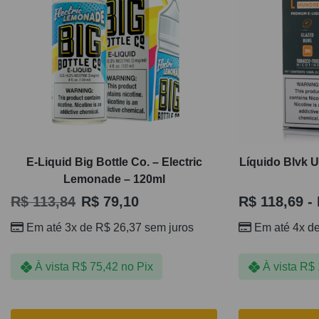
E-Liquid Big Bottle Co. – Electric
Líquido Blvk U
Lemonade – 120ml
R$
113,84
R$
79,10
R$
118,69
-
Em até 3x de
R$
26,37
sem juros
Em até 4x d
À vista
R$
75,42
no Pix
À vista
R$