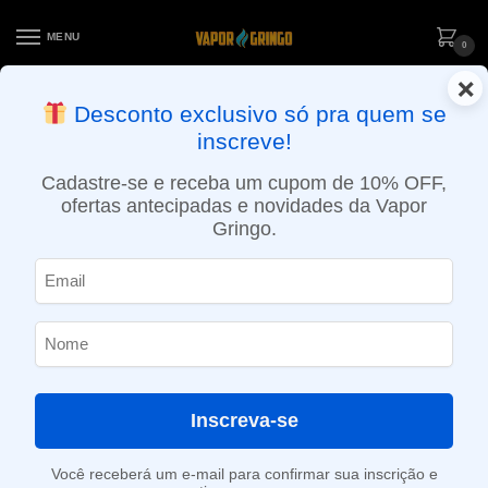
MENU
0
×
ENTREGA NO MESMO DIA EM SÃO PAULO (SEG A SEX): PEDIDOS
Desconto exclusivo só pra quem se
APROVADOS ATÉ 15:30 VIA MOTOBOY
inscreve!
Início
»
Loja
»
e-Liquídos
»
Free base
»
Frutados
»
Líquido Royal Berry 60ml 3mg – Mad Alchemists
Cadastre-se e receba um cupom de 10% OFF,
ofertas antecipadas e novidades da Vapor
Gringo.
Inscreva-se
Você receberá um e-mail para confirmar sua inscrição e