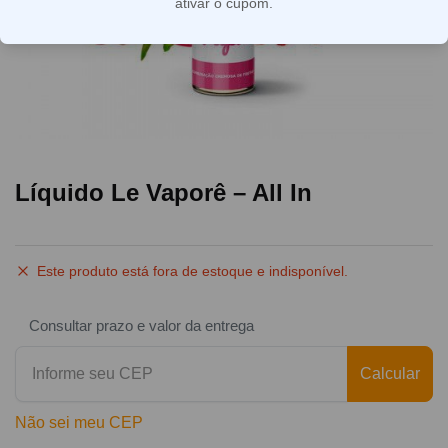
ativar o cupom.
Líquido Le Vaporê – All In
Este produto está fora de estoque e indisponível.
Consultar prazo e valor da entrega
Calcular
Não sei meu CEP