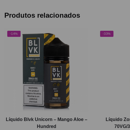
Produtos relacionados
-14%
-33%
Líquido Blvk Unicorn – Mango Aloe –
Líquido Zo
Hundred
70VG/3