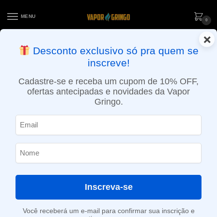
MENU
0
×
ENTREGA NO MESMO DIA EM SÃO PAULO (SEG A SEX): PEDIDOS
Desconto exclusivo só pra quem se
APROVADOS ATÉ 15:30 VIA MOTOBOY
inscreve!
Início
»
Loja
»
e-Liquídos
»
Free base
»
Frutados
»
Líquido Le Vaporê – All In
Cadastre-se e receba um cupom de 10% OFF,
ofertas antecipadas e novidades da Vapor
Gringo.
Inscreva-se
Você receberá um e-mail para confirmar sua inscrição e