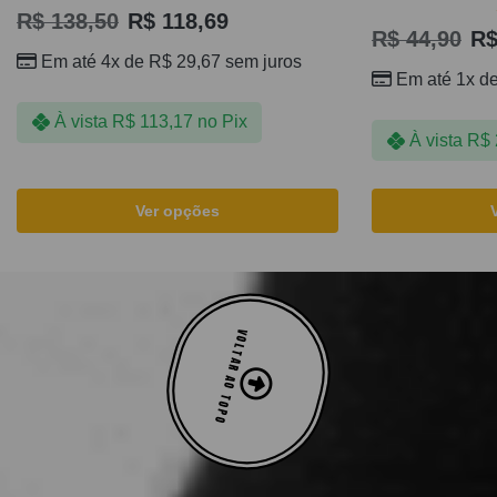
R$
138,50
R$
118,69
R$
44,90
R
Em até 4x de
R$
29,67
sem juros
Em até 1x d
À vista
R$
113,17
no Pix
À vista
R$
Ver opções
VOLTAR AO TOPO