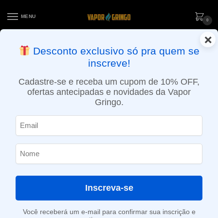
MENU
0
×
ENTREGA NO MESMO DIA EM SÃO PAULO (SEG A SEX): PEDIDOS
Desconto exclusivo só pra quem se
APROVADOS ATÉ 15:30 VIA MOTOBOY
inscreve!
Início
»
Loja
»
e-Liquídos
»
Free base
»
Frutados
»
Liquido Just Juice – Blue Raspberry
Cadastre-se e receba um cupom de 10% OFF,
ofertas antecipadas e novidades da Vapor
Gringo.
Inscreva-se
Você receberá um e-mail para confirmar sua inscrição e