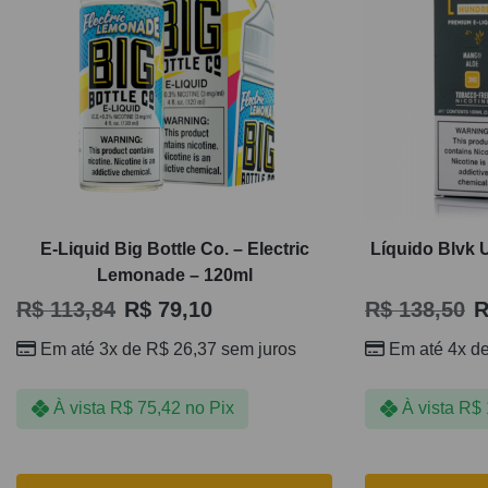
E-Liquid Big Bottle Co. – Electric
Líquido Blvk 
Lemonade – 120ml
R$
113,84
R$
79,10
R$
138,50
R
Em até 3x de
R$
26,37
sem juros
Em até 4x d
À vista
R$
75,42
no Pix
À vista
R$