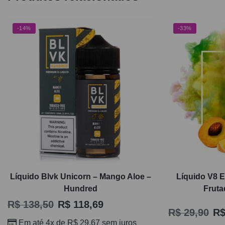
-14%
-33%
Líquido Blvk Unicorn – Mango Aloe –
Líquido V8 E
Hundred
Fruta
R$
138,50
R$
118,69
R$
29,90
R
Em até 4x de
R$
29,67
sem juros