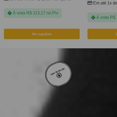
Em até 1x d
À vista
R$
113,17
no Pix
À vista
R$
Ver opções
VOLTAR AO TOPO