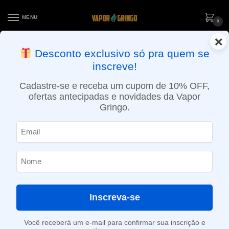
MENU
0
×
ENTREGA NO MESMO DIA EM SÃO PAULO (SEG A SEX): PEDIDOS
Desconto exclusivo só pra quem se
APROVADOS ATÉ 15:30 VIA MOTOBOY
inscreve!
Início
»
Loja
»
e-Liquídos
»
Free base
»
Frutados
»
Líquido Jam Monster – Fruit Monster – Mixed Berry
Cadastre-se e receba um cupom de 10% OFF,
ofertas antecipadas e novidades da Vapor
Gringo.
Inscreva-se
Você receberá um e-mail para confirmar sua inscrição e