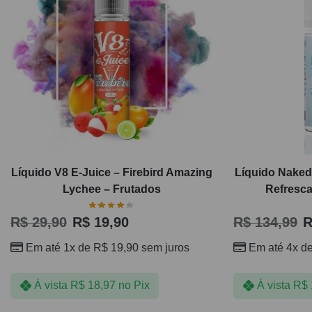
Líquido V8 E-Juice – Firebird Amazing
Líquido Naked
Lychee – Frutados
Refresca
R$
29,90
R$
19,90
R$
134,99
R
Em até 1x de
R$
19,90
sem juros
Em até 4x d
À vista
R$
18,97
no Pix
À vista
R$