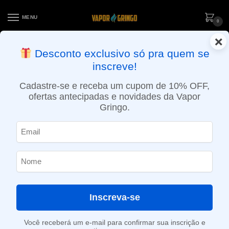
MENU
0
×
ENTREGA NO MESMO DIA EM SÃO PAULO (SEG A SEX): PEDIDOS
Desconto exclusivo só pra quem se
APROVADOS ATÉ 15:30 VIA MOTOBOY
inscreve!
Início
»
Loja
»
e-Liquídos
»
Free base
»
Frutados
»
Líquido Halo – Malibu (Tropical Blend)
Cadastre-se e receba um cupom de 10% OFF,
ofertas antecipadas e novidades da Vapor
Gringo.
Inscreva-se
Você receberá um e-mail para confirmar sua inscrição e