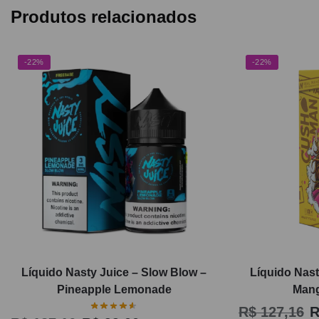
Produtos relacionados
-22%
-22%
Líquido Nasty Juice – Slow Blow –
Líquido Nast
Pineapple Lemonade
Mang
R$
127,16
R