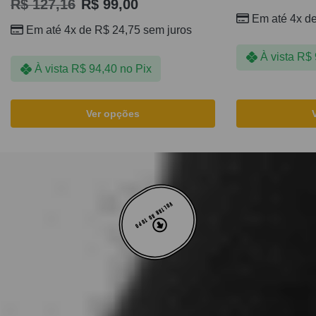
R$
127,16
R$
99,00
Em até 4x d
Em até 4x de
R$
24,75
sem juros
À vista
R$
À vista
R$
94,40
no Pix
Ver opções
VOLTAR AO TOPO