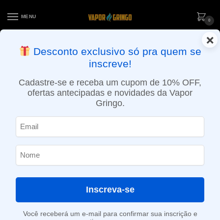
MENU
0
×
ENTREGA NO MESMO DIA EM SÃO PAULO (SEG A SEX): PEDIDOS
Desconto exclusivo só pra quem se
APROVADOS ATÉ 15:30 VIA MOTOBOY
inscreve!
Início
»
Loja
»
e-Liquídos
»
Free base
»
Frutados
»
Líquido Blvk Unicorn FRZN Berry – Freebase 80/20 – Tundra
Cadastre-se e receba um cupom de 10% OFF,
ofertas antecipadas e novidades da Vapor
Gringo.
Inscreva-se
Você receberá um e-mail para confirmar sua inscrição e