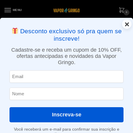
MENU
0
×
ENTREGA NO MESMO DIA EM SÃO PAULO (SEG A SEX): PEDIDOS
Desconto exclusivo só pra quem se
APROVADOS ATÉ 15:30 VIA MOTOBOY
inscreve!
Início
»
Loja
»
e-Liquídos
»
Free base
»
Frutados
»
Líquido Number 1 – Sabor Sprite Refrescante – Free Base
Cadastre-se e receba um cupom de 10% OFF,
ofertas antecipadas e novidades da Vapor
Gringo.
Inscreva-se
Você receberá um e-mail para confirmar sua inscrição e