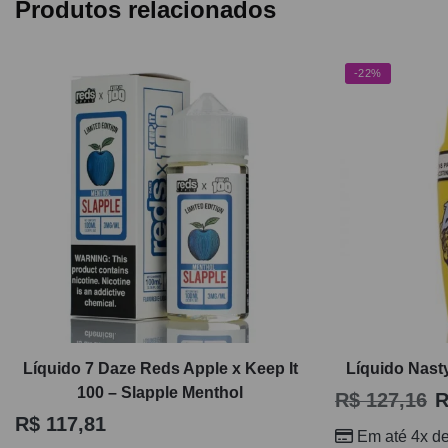
Produtos relacionados
-22%
Líquido 7 Daze Reds Apple x Keep It
Líquido Nasty
100 – Slapple Menthol
R$
127,16
R
R$
117,81
Em até 4x d