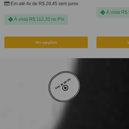
Em até 4x de
R$
29,45
sem juros
À vista
R$
À vista
R$
112,33
no Pix
Ver opções
VOLTAR AO TOPO