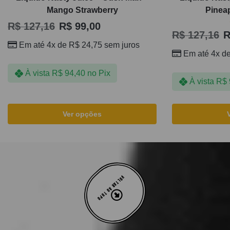
Mango Strawberry
Pinea
R$
127,16
R$
99,00
R$
127,16
R
Em até 4x de
R$
24,75
sem juros
Em até 4x d
À vista
R$
94,40
no Pix
À vista
R$
Ver opções
VOLTAR AO TOPO