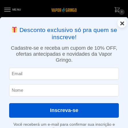
MENU
0
×
ENTREGA NO MESMO DIA EM SÃO PAULO (SEG A SEX): PEDIDOS
Desconto exclusivo só pra quem se
APROVADOS ATÉ 15:30 VIA MOTOBOY
inscreve!
Início
»
Loja
»
e-Liquídos
»
Free base
»
Frutados
»
Líquido Nasty Juice – Green Grape – Shisha
Cadastre-se e receba um cupom de 10% OFF,
ofertas antecipadas e novidades da Vapor
Gringo.
Inscreva-se
Você receberá um e-mail para confirmar sua inscrição e