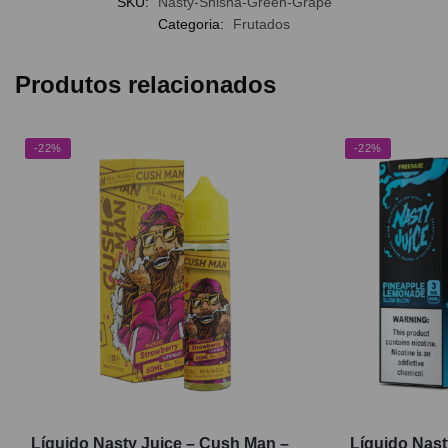
SKU:
Nasty-Shisha-Green-Grape
Categoria:
Frutados
Produtos relacionados
-22%
-22%
Líquido Nasty Juice – Cush Man –
Líquido Nast