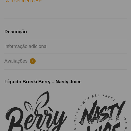
Não sei meu CEP
Descrição
Informação adicional
Avaliações
0
Líquido Broski Berry – Nasty Juice