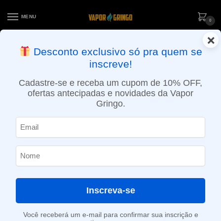
MENU
0
×
ENTREGA NO MESMO DIA EM SÃO PAULO (SEG A SEX): PEDIDOS
Desconto exclusivo só pra quem se
APROVADOS ATÉ 15:30 VIA MOTOBOY
inscreve!
Início
»
Loja
»
e-Liquídos
»
Free base
»
Frutados
»
Líquido Nasty Juice – Broski Berry – Berry Series
Cadastre-se e receba um cupom de 10% OFF,
ofertas antecipadas e novidades da Vapor
Gringo.
Inscreva-se
Você receberá um e-mail para confirmar sua inscrição e