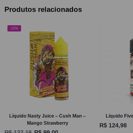
Produtos relacionados
-22%
Líquido Nasty Juice – Cush Man –
Líquido Fiv
Mango Strawberry
R$
124,98
R$
127,16
R$
99,00