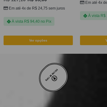
Em até 4x d
Em até 4x de
R$
24,75
sem juros
À vista
R$
À vista
R$
94,40
no Pix
Ver opções
VOLTAR AO TOPO