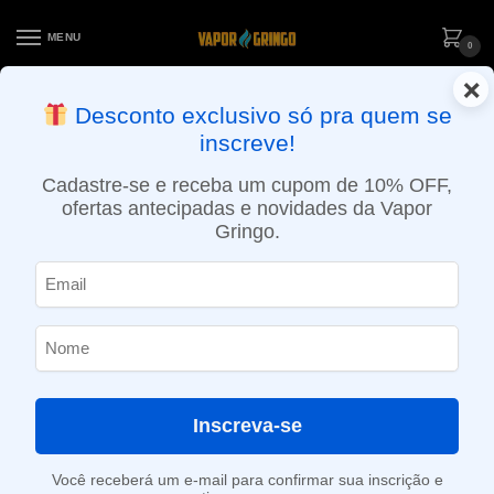
MENU
0
×
ENTREGA NO MESMO DIA EM SÃO PAULO (SEG A SEX): PEDIDOS
Desconto exclusivo só pra quem se
APROVADOS ATÉ 15:30 VIA MOTOBOY
inscreve!
Início
»
Loja
»
e-Liquídos
»
Free base
»
Frutados
»
Líquido Migo – Menta Antartida
Cadastre-se e receba um cupom de 10% OFF,
ofertas antecipadas e novidades da Vapor
Gringo.
Inscreva-se
Você receberá um e-mail para confirmar sua inscrição e