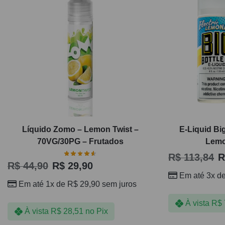
Líquido Zomo – Lemon Twist –
E-Liquid Big
70VG/30PG – Frutados
Lemo
R$
113,84
R
R$
44,90
R$
29,90
Em até 3x d
Em até 1x de
R$
29,90
sem juros
À vista
R$
À vista
R$
28,51
no Pix