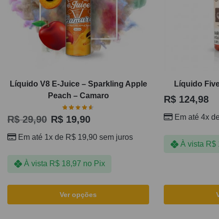
Líquido V8 E-Juice – Sparkling Apple
Líquido Fiv
Peach – Camaro
R$
124,98
Em até 4x d
R$
29,90
R$
19,90
Em até 1x de
R$
19,90
sem juros
À vista
R$
À vista
R$
18,97
no Pix
Ver opções