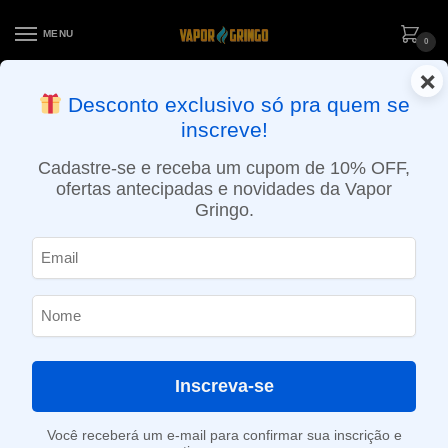
MENU
0
×
ENTREGA NO MESMO DIA EM SÃO PAULO (SEG A SEX): PEDIDOS
Desconto exclusivo só pra quem se
APROVADOS ATÉ 15:30 VIA MOTOBOY
inscreve!
Início
»
Loja
»
e-Liquídos
»
Free base
»
Frutados
»
Líquido Blvk Unicorn – UniApple
Cadastre-se e receba um cupom de 10% OFF,
ofertas antecipadas e novidades da Vapor
Gringo.
Inscreva-se
Você receberá um e-mail para confirmar sua inscrição e