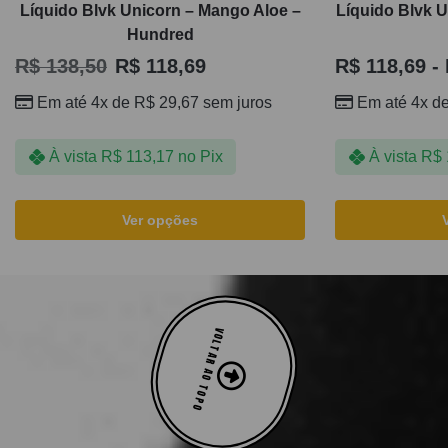
Líquido Blvk Unicorn – Mango Aloe –
Líquido Blvk U
Hundred
R$
138,50
R$
118,69
R$
118,69
-
Em até 4x de
R$
29,67
sem juros
Em até 4x d
À vista
R$
113,17
no Pix
À vista
R$
Ver opções
VOLTAR AO TOPO