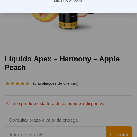
ativar o cupom.
Líquido Apex – Harmony – Apple
Peach
(
2
avaliações de clientes)
Este produto está fora de estoque e indisponível.
Consultar prazo e valor da entrega
Calcular