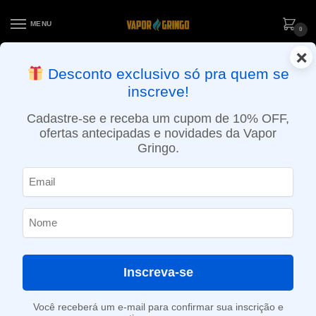
MENU
0
×
ENTREGA NO MESMO DIA EM SÃO PAULO (SEG A SEX): PEDIDOS
Desconto exclusivo só pra quem se
APROVADOS ATÉ 15:30 VIA MOTOBOY
inscreve!
Início
»
Loja
»
e-Liquídos
»
Free base
»
Frutados
»
Líquido Apex – Harmony – Apple Peach
Cadastre-se e receba um cupom de 10% OFF,
ofertas antecipadas e novidades da Vapor
Gringo.
Inscreva-se
Você receberá um e-mail para confirmar sua inscrição e