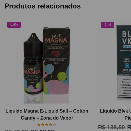
Produtos relacionados
-14%
-14%
Líquido Magna E-Liquid Salt – Cotton
Líquido Blvk 
Candy – Zona do Vapor
Pi
R$
138,50
R