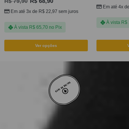
R$
79,90
R$
68,90
Em até 4x d
Em até 3x de
R$
22,97
sem juros
À vista
R$
À vista
R$
65,70
no Pix
Ver opções
VOLTAR AO TOPO