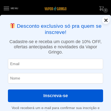
MENU
0
×
ENTREGA NO MESMO DIA EM SÃO PAULO (SEG A SEX): PEDIDOS
Desconto exclusivo só pra quem se
APROVADOS ATÉ 15:30 VIA MOTOBOY
inscreve!
Início
»
Loja
»
e-Liquídos
»
Free base
»
Doces e sobremesas
»
Líquido Yoop Vapor – Cotton Candy – Sweets
Cadastre-se e receba um cupom de 10% OFF,
ofertas antecipadas e novidades da Vapor
Gringo.
Inscreva-se
Você receberá um e-mail para confirmar sua inscrição e