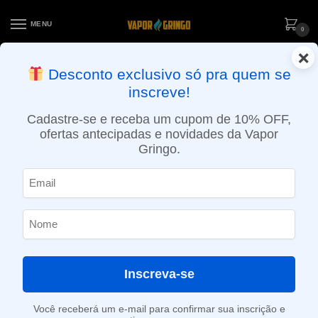
MENU
0
×
ENTREGA NO MESMO DIA EM SÃO PAULO (SEG A SEX): PEDIDOS
Desconto exclusivo só pra quem se
APROVADOS ATÉ 15:30 VIA MOTOBOY
inscreve!
Início
»
Loja
»
e-Liquídos
»
Free base
»
Bebidas
»
Líquido Why Not – Café
Cadastre-se e receba um cupom de 10% OFF,
ofertas antecipadas e novidades da Vapor
Gringo.
Inscreva-se
Você receberá um e-mail para confirmar sua inscrição e