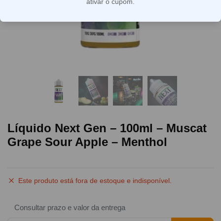
ativar o cupom.
Líquido Next Gen – 100ml – Muscat
Grape Sour Apple – Menthol
Este produto está fora de estoque e indisponível.
Consultar prazo e valor da entrega