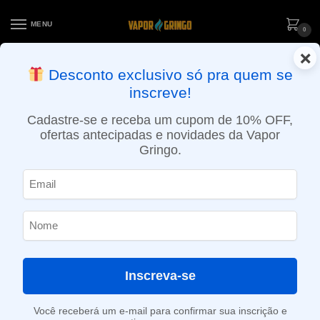
MENU
0
×
ENTREGA NO MESMO DIA EM SÃO PAULO (SEG A SEX): PEDIDOS
Desconto exclusivo só pra quem se
APROVADOS ATÉ 15:30 VIA MOTOBOY
inscreve!
Início
»
Loja
»
e-Liquídos
»
Free base
»
Bebidas
»
Líquido Next Gen – 100ml – Muscat Grape Sour Apple – Menthol
Cadastre-se e receba um cupom de 10% OFF,
ofertas antecipadas e novidades da Vapor
Gringo.
Inscreva-se
Você receberá um e-mail para confirmar sua inscrição e