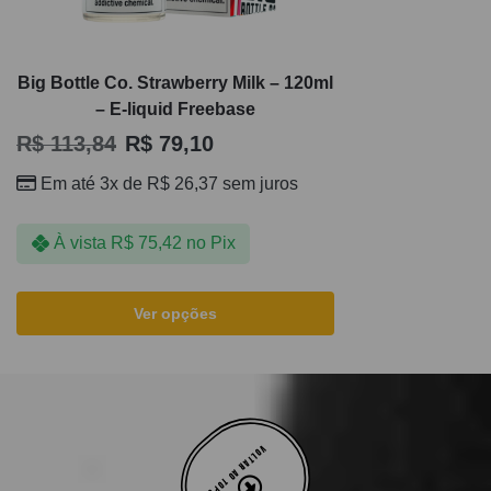
Big Bottle Co. Strawberry Milk – 120ml
– E-liquid Freebase
R$
113,84
R$
79,10
Em até 3x de
R$
26,37
sem juros
À vista
R$
75,42
no Pix
Ver opções
VOLTAR AO TOPO