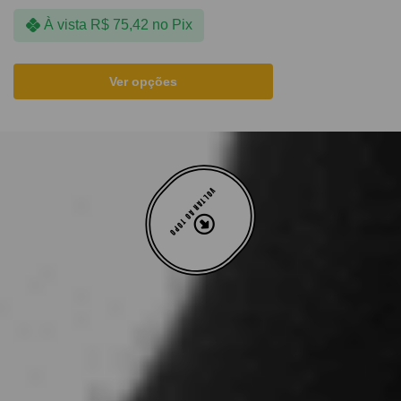
À vista
R$
75,42
no Pix
Ver opções
VOLTAR AO TOPO