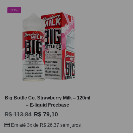
-31%
Big Bottle Co. Strawberry Milk – 120ml
– E-liquid Freebase
R$
113,84
R$
79,10
Em até 3x de
R$
26,37
sem juros