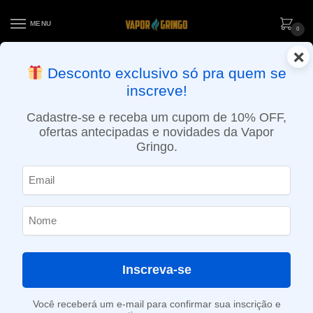
MENU
0
×
ENTREGA NO MESMO DIA EM SÃO PAULO (SEG A SEX): PEDIDOS
Desconto exclusivo só pra quem se
APROVADOS ATÉ 15:30 VIA MOTOBOY
inscreve!
Início
»
Loja
»
e-Liquídos
»
Free base
»
Bebidas
»
Líquido Mr. Freeze – Strawberry Lemonade
Cadastre-se e receba um cupom de 10% OFF,
ofertas antecipadas e novidades da Vapor
Gringo.
Inscreva-se
Você receberá um e-mail para confirmar sua inscrição e