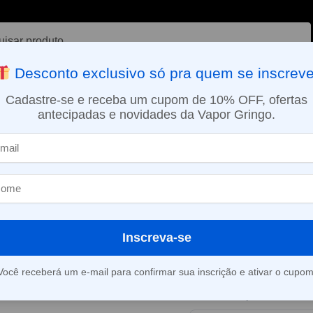
ar
Desconto exclusivo só pra quem se inscreve
VAPORIZADOR DE ERVAS
E-LIQUÍDOS
NICOTINA ORAL
Cadastre-se e receba um cupom de 10% OFF, ofertas
antecipadas e novidades da Vapor Gringo.
SMO DIA EM SÃO PAULO (SEG A SEX): PEDIDOS APROVADOS ATÉ 15:
Líquido Magna e-Liquid – Peach Lemonade – Fruits
Líquido Magna
Peach Lemonad
Inscreva-se
Este produto está fora d
Você receberá um e-mail para confirmar sua inscrição e ativar o cupom
Consultar prazo e valor 