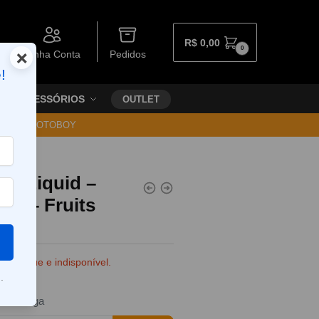
R$
0,00
0
×
Minha Conta
Pedidos
!
ACESSÓRIOS
OUTLET
30 VIA MOTOBOY
 e-Liquid –
e – Fruits
e estoque e indisponível.
.
da entrega