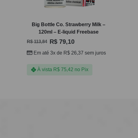
Big Bottle Co. Strawberry Milk –
120ml – E-liquid Freebase
R$
79,10
R$
113,84
Em até 3x de
R$
26,37
sem juros
À vista
R$
75,42
no Pix