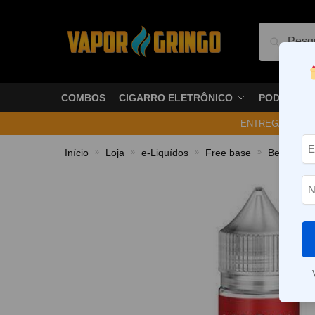
Pesquis
COMBOS
CIGARRO ELETRÔNICO
PODS
ENTREGA NO ME
Início
Loja
e-Liquídos
Free base
Bebidas
»
»
»
»
»