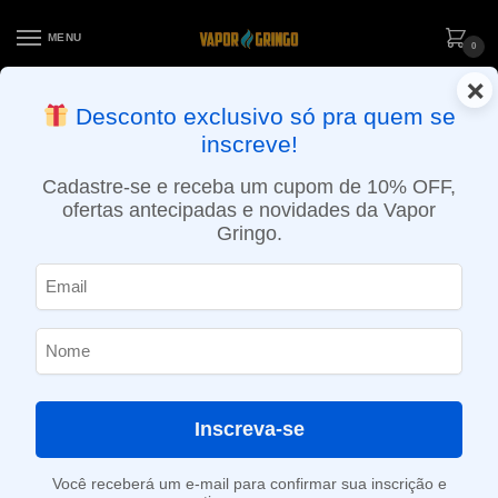
MENU
0
×
ENTREGA NO MESMO DIA EM SÃO PAULO (SEG A SEX): PEDIDOS
Desconto exclusivo só pra quem se
APROVADOS ATÉ 15:30 VIA MOTOBOY
inscreve!
Início
»
Loja
»
e-Liquídos
»
Free base
»
Atabacados
»
Líquido Halo – Turkish Tobacco (Robust Tobacco)
Cadastre-se e receba um cupom de 10% OFF,
ofertas antecipadas e novidades da Vapor
Gringo.
Inscreva-se
Você receberá um e-mail para confirmar sua inscrição e