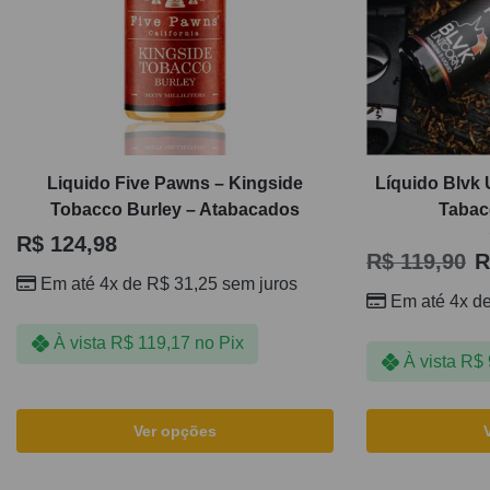
Liquido Five Pawns – Kingside
Líquido Blvk 
Tobacco Burley – Atabacados
Tabac
R$
124,98
R$
119,90
R
Em até 4x de
R$
31,25
sem juros
Em até 4x d
À vista
R$
119,17
no Pix
À vista
R$
Ver opções